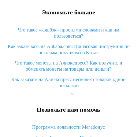
Экономьте больше
Что такое «кэшбэк» простыми словами и как им
пользоваться?
Как заказывать на Alibaba.com: Пошаговая инструкция по
оптовым покупкам из Китая
Что такое монеты на Алиэкспресс? Как получить и
обменять монеты на товары или деньги?
Как заказать на Алиэкспресс несколько товаров одной
посылкой
Что значит статус «Заказ закрыт» на Алиэкспресс и что
делать?
Позвольте нам помочь
Что делать, если Алиэкспресс просит ввести паспортные
данные и ИНН при покупке?
Программа лояльности Мегабонус
Как узнать, куда пришла посылка с Алиэкспресс