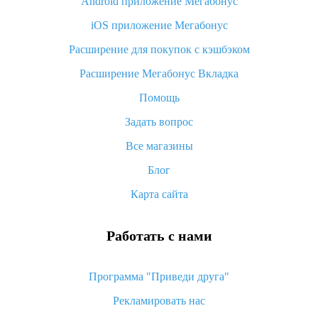
Android приложение Мегабонус
Вы отменили заказ на Алиэкспресс, когда вернут деньги?
iOS приложение Мегабонус
Что такое баллы на Алиэкспресс, как их получить и
потратить
Расширение для покупок с кэшбэком
«AliExpress Standard Shipping»: что это за метод доставки и
Расширение Мегабонус Вкладка
как его отслеживать
Помощь
Как покупать оптом на Алиэкспресс
Задать вопрос
Что делать, если не пришел товар с Алиэкспресс
Все магазины
Как сделать кэшбэк на Алиэкспресс: простые способы
возврата денег
Блог
Карта сайта
Работать с нами
Программа "Приведи друга"
Рекламировать нас