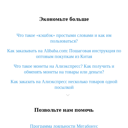
Экономьте больше
Что такое «кэшбэк» простыми словами и как им
пользоваться?
Как заказывать на Alibaba.com: Пошаговая инструкция по
оптовым покупкам из Китая
Что такое монеты на Алиэкспресс? Как получить и
обменять монеты на товары или деньги?
Как заказать на Алиэкспресс несколько товаров одной
посылкой
Что значит статус «Заказ закрыт» на Алиэкспресс и что
делать?
Позвольте нам помочь
Что делать, если Алиэкспресс просит ввести паспортные
данные и ИНН при покупке?
Программа лояльности Мегабонус
Как узнать, куда пришла посылка с Алиэкспресс