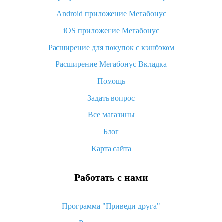
Android приложение Мегабонус
Вы отменили заказ на Алиэкспресс, когда вернут деньги?
iOS приложение Мегабонус
Что такое баллы на Алиэкспресс, как их получить и
потратить
Расширение для покупок с кэшбэком
«AliExpress Standard Shipping»: что это за метод доставки и
Расширение Мегабонус Вкладка
как его отслеживать
Помощь
Как покупать оптом на Алиэкспресс
Задать вопрос
Что делать, если не пришел товар с Алиэкспресс
Все магазины
Как сделать кэшбэк на Алиэкспресс: простые способы
возврата денег
Блог
Карта сайта
Работать с нами
Программа "Приведи друга"