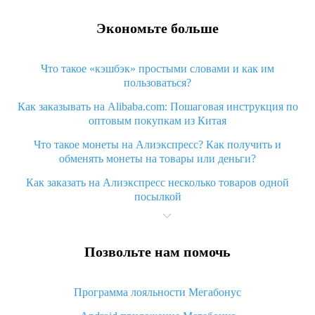
Экономьте больше
Что такое «кэшбэк» простыми словами и как им
пользоваться?
Как заказывать на Alibaba.com: Пошаговая инструкция по
оптовым покупкам из Китая
Что такое монеты на Алиэкспресс? Как получить и
обменять монеты на товары или деньги?
Как заказать на Алиэкспресс несколько товаров одной
посылкой
Что значит статус «Заказ закрыт» на Алиэкспресс и что
делать?
Позвольте нам помочь
Что делать, если Алиэкспресс просит ввести паспортные
данные и ИНН при покупке?
Программа лояльности Мегабонус
Как узнать, куда пришла посылка с Алиэкспресс