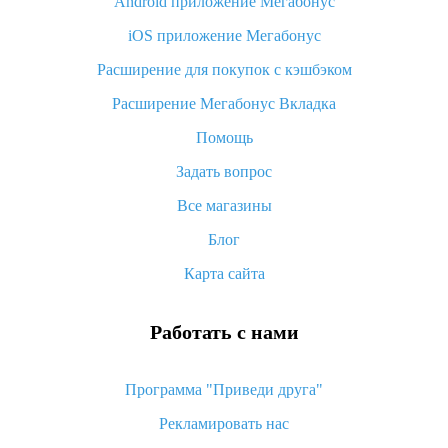
Android приложение Мегабонус
Вы отменили заказ на Алиэкспресс, когда вернут деньги?
iOS приложение Мегабонус
Что такое баллы на Алиэкспресс, как их получить и
потратить
Расширение для покупок с кэшбэком
«AliExpress Standard Shipping»: что это за метод доставки и
Расширение Мегабонус Вкладка
как его отслеживать
Помощь
Как покупать оптом на Алиэкспресс
Задать вопрос
Что делать, если не пришел товар с Алиэкспресс
Все магазины
Как сделать кэшбэк на Алиэкспресс: простые способы
возврата денег
Блог
Карта сайта
Работать с нами
Программа "Приведи друга"
Рекламировать нас