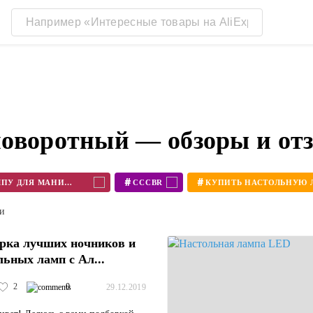
оворотный — обзоры и от
#
#
КУПИТЬ НАСТОЛЬНУЮ ЛАМПУ ДЛЯ МАНИКЮРА
CCCBR
ти
рка лучших ночников и
льных ламп с Ал...
2
0
29.12.2019