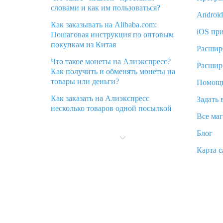
словами и как им пользоваться?
Androi
Как заказывать на Alibaba.com:
iOS пр
Пошаговая инструкция по оптовым
покупкам из Китая
Расшир
Что такое монеты на Алиэкспресс?
Расшир
Как получить и обменять монеты на
товары или деньги?
Помощ
Как заказать на Алиэкспресс
Задать 
несколько товаров одной посылкой
Все ма
Что значит статус «Заказ закрыт» на
Блог
Алиэкспресс и что делать?
Карта с
Что делать, если Алиэкспресс просит
ввести паспортные данные и ИНН
при покупке?
Как узнать, куда пришла посылка с
Алиэкспресс
Вы отменили заказ на Алиэкспресс,