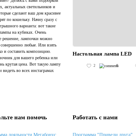
ивет! Делюсь с вами подборкой
х, актуальных светильников и
оторые сделают ваш дом красивее
арят по кошельку. Начну сразу с
грышного варианта: вот такие
лампы на кубиках. Очень
е решение, лампочки можно
 совершенно любые. Или взять
ко и составить композицию.
Настольная лампа LED
очник для вашего ребенка или
ень крутая цена. Вот такую лампу
2
0
и видеть во всех инстаграмах
Берите ее на Али, а не в
ах-перекупщиках. Так...
льте нам помочь
Работать с нами
мма лояльности Мегабонус
Программа "Приведи друга"