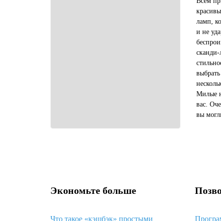
Всем пр
красивы
ламп, к
и не уд
беспрои
сканди-
стильно
выбрать
несколь
Милые н
вас. Оч
вы могл
страны. 
магазин
Экономьте больше
Позво
Что такое «кэшбэк» простыми
Програ