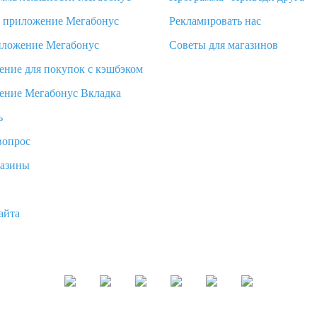
d приложение Мегабонус
Рекламировать нас
иложение Мегабонус
Советы для магазинов
ение для покупок с кэшбэком
ение Мегабонус Вкладка
ь
вопрос
газины
айта