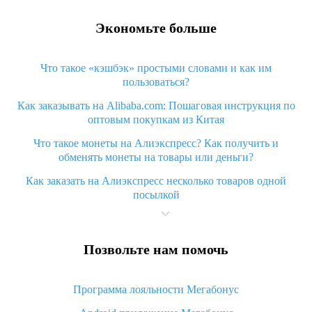
Экономьте больше
Что такое «кэшбэк» простыми словами и как им
пользоваться?
Как заказывать на Alibaba.com: Пошаговая инструкция по
оптовым покупкам из Китая
Что такое монеты на Алиэкспресс? Как получить и
обменять монеты на товары или деньги?
Как заказать на Алиэкспресс несколько товаров одной
посылкой
Что значит статус «Заказ закрыт» на Алиэкспресс и что
делать?
Позвольте нам помочь
Что делать, если Алиэкспресс просит ввести паспортные
данные и ИНН при покупке?
Программа лояльности Мегабонус
Как узнать, куда пришла посылка с Алиэкспресс