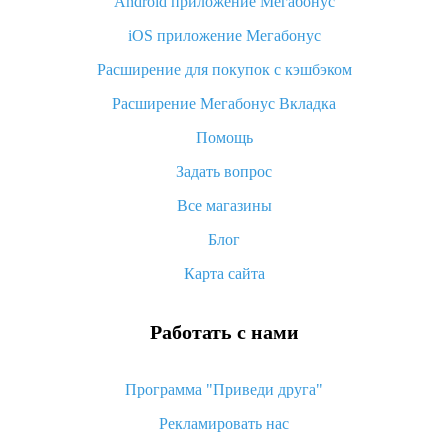
Android приложение Мегабонус
Вы отменили заказ на Алиэкспресс, когда вернут деньги?
iOS приложение Мегабонус
Что такое баллы на Алиэкспресс, как их получить и
потратить
Расширение для покупок с кэшбэком
«AliExpress Standard Shipping»: что это за метод доставки и
Расширение Мегабонус Вкладка
как его отслеживать
Помощь
Как покупать оптом на Алиэкспресс
Задать вопрос
Что делать, если не пришел товар с Алиэкспресс
Все магазины
Как сделать кэшбэк на Алиэкспресс: простые способы
возврата денег
Блог
Карта сайта
Работать с нами
Программа "Приведи друга"
Рекламировать нас