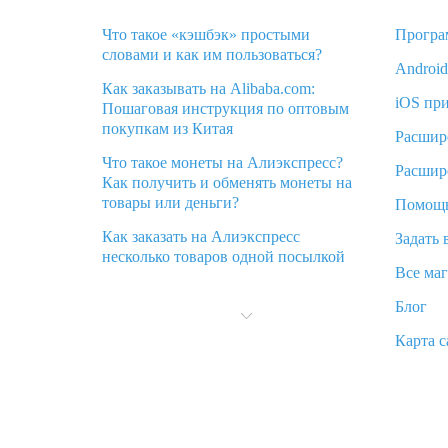
Что такое «кэшбэк» простыми
Програ
словами и как им пользоваться?
Androi
Как заказывать на Alibaba.com:
iOS пр
Пошаговая инструкция по оптовым
покупкам из Китая
Расшир
Что такое монеты на Алиэкспресс?
Расшир
Как получить и обменять монеты на
товары или деньги?
Помощ
Как заказать на Алиэкспресс
Задать 
несколько товаров одной посылкой
Все ма
Что значит статус «Заказ закрыт» на
Блог
Алиэкспресс и что делать?
Карта с
Что делать, если Алиэкспресс просит
ввести паспортные данные и ИНН
при покупке?
Как узнать, куда пришла посылка с
Алиэкспресс