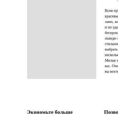
Всем пр
красивы
ламп, к
и не уд
беспрои
сканди-
стильно
выбрать
несколь
Милые н
вас. Оч
вы могл
страны. 
магазин
Экономьте больше
Позво