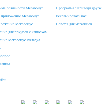
мма лояльности Мегабонус
Программа "Приведи друга"
d приложение Мегабонус
Рекламировать нас
иложение Мегабонус
Советы для магазинов
ение для покупок с кэшбэком
ение Мегабонус Вкладка
ь
вопрос
газины
айта