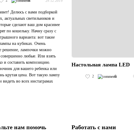
2
0
29.12.2019
ивет! Делюсь с вами подборкой
х, актуальных светильников и
оторые сделают ваш дом красивее
арят по кошельку. Начну сразу с
грышного варианта: вот такие
лампы на кубиках. Очень
е решение, лампочки можно
 совершенно любые. Или взять
ко и составить композицию.
Настольная лампа LED
очник для вашего ребенка или
ень крутая цена. Вот такую лампу
2
0
и видеть во всех инстаграмах
Берите ее на Али, а не в
ах-перекупщиках. Так...
льте нам помочь
Работать с нами