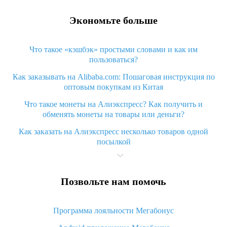
Экономьте больше
Что такое «кэшбэк» простыми словами и как им
пользоваться?
Как заказывать на Alibaba.com: Пошаговая инструкция по
оптовым покупкам из Китая
Что такое монеты на Алиэкспресс? Как получить и
обменять монеты на товары или деньги?
Как заказать на Алиэкспресс несколько товаров одной
посылкой
Что значит статус «Заказ закрыт» на Алиэкспресс и что
делать?
Позвольте нам помочь
Что делать, если Алиэкспресс просит ввести паспортные
данные и ИНН при покупке?
Программа лояльности Мегабонус
Как узнать, куда пришла посылка с Алиэкспресс