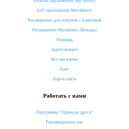
Android приложение Мегабонус
Вы отменили заказ на Алиэкспресс, когда вернут деньги?
iOS приложение Мегабонус
Что такое баллы на Алиэкспресс, как их получить и
потратить
Расширение для покупок с кэшбэком
«AliExpress Standard Shipping»: что это за метод доставки и
Расширение Мегабонус Вкладка
как его отслеживать
Помощь
Как покупать оптом на Алиэкспресс
Задать вопрос
Что делать, если не пришел товар с Алиэкспресс
Все магазины
Как сделать кэшбэк на Алиэкспресс: простые способы
возврата денег
Блог
Карта сайта
Работать с нами
Программа "Приведи друга"
Рекламировать нас