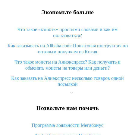
Экономьте больше
Что такое «кэшбэк» простыми словами и как им
пользоваться?
Как заказывать на Alibaba.com: Пошаговая инструкция по
оптовым покупкам из Китая
Что такое монеты на Алиэкспресс? Как получить и
обменять монеты на товары или деньги?
Как заказать на Алиэкспресс несколько товаров одной
посылкой
Что значит статус «Заказ закрыт» на Алиэкспресс и что
делать?
Позвольте нам помочь
Что делать, если Алиэкспресс просит ввести паспортные
данные и ИНН при покупке?
Программа лояльности Мегабонус
Как узнать, куда пришла посылка с Алиэкспресс