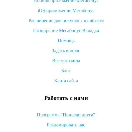
Android приложение Мегабонус
Вы отменили заказ на Алиэкспресс, когда вернут деньги?
iOS приложение Мегабонус
Что такое баллы на Алиэкспресс, как их получить и
потратить
Расширение для покупок с кэшбэком
«AliExpress Standard Shipping»: что это за метод доставки и
Расширение Мегабонус Вкладка
как его отслеживать
Помощь
Как покупать оптом на Алиэкспресс
Задать вопрос
Что делать, если не пришел товар с Алиэкспресс
Все магазины
Как сделать кэшбэк на Алиэкспресс: простые способы
возврата денег
Блог
Карта сайта
Работать с нами
Программа "Приведи друга"
Рекламировать нас