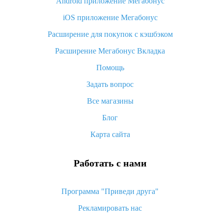
Android приложение Мегабонус
Вы отменили заказ на Алиэкспресс, когда вернут деньги?
iOS приложение Мегабонус
Что такое баллы на Алиэкспресс, как их получить и
потратить
Расширение для покупок с кэшбэком
«AliExpress Standard Shipping»: что это за метод доставки и
Расширение Мегабонус Вкладка
как его отслеживать
Помощь
Как покупать оптом на Алиэкспресс
Задать вопрос
Что делать, если не пришел товар с Алиэкспресс
Все магазины
Как сделать кэшбэк на Алиэкспресс: простые способы
возврата денег
Блог
Карта сайта
Работать с нами
Программа "Приведи друга"
Рекламировать нас