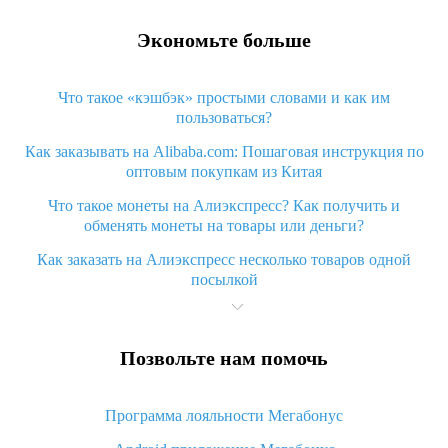
Экономьте больше
Что такое «кэшбэк» простыми словами и как им
пользоваться?
Как заказывать на Alibaba.com: Пошаговая инструкция по
оптовым покупкам из Китая
Что такое монеты на Алиэкспресс? Как получить и
обменять монеты на товары или деньги?
Как заказать на Алиэкспресс несколько товаров одной
посылкой
Что значит статус «Заказ закрыт» на Алиэкспресс и что
делать?
Позвольте нам помочь
Что делать, если Алиэкспресс просит ввести паспортные
данные и ИНН при покупке?
Программа лояльности Мегабонус
Как узнать, куда пришла посылка с Алиэкспресс