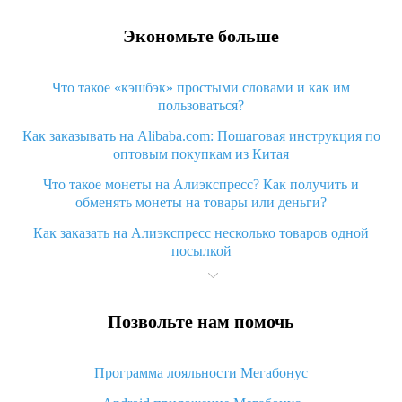
Экономьте больше
Что такое «кэшбэк» простыми словами и как им
пользоваться?
Как заказывать на Alibaba.com: Пошаговая инструкция по
оптовым покупкам из Китая
Что такое монеты на Алиэкспресс? Как получить и
обменять монеты на товары или деньги?
Как заказать на Алиэкспресс несколько товаров одной
посылкой
Что значит статус «Заказ закрыт» на Алиэкспресс и что
делать?
Позвольте нам помочь
Что делать, если Алиэкспресс просит ввести паспортные
данные и ИНН при покупке?
Программа лояльности Мегабонус
Как узнать, куда пришла посылка с Алиэкспресс