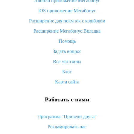
Android приложение Мегабонус
Вы отменили заказ на Алиэкспресс, когда вернут деньги?
iOS приложение Мегабонус
Что такое баллы на Алиэкспресс, как их получить и
потратить
Расширение для покупок с кэшбэком
«AliExpress Standard Shipping»: что это за метод доставки и
Расширение Мегабонус Вкладка
как его отслеживать
Помощь
Как покупать оптом на Алиэкспресс
Задать вопрос
Что делать, если не пришел товар с Алиэкспресс
Все магазины
Как сделать кэшбэк на Алиэкспресс: простые способы
возврата денег
Блог
Карта сайта
Работать с нами
Программа "Приведи друга"
Рекламировать нас