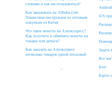
словами и как им пользоваться?
Androi
Как заказывать на Alibaba.com:
iOS пр
Пошаговая инструкция по оптовым
покупкам из Китая
Расшир
Что такое монеты на Алиэкспресс?
Расшир
Как получить и обменять монеты на
товары или деньги?
Помощ
Как заказать на Алиэкспресс
Задать 
несколько товаров одной посылкой
Все ма
Что значит статус «Заказ закрыт» на
Блог
Алиэкспресс и что делать?
Карта с
Что делать, если Алиэкспресс просит
ввести паспортные данные и ИНН
при покупке?
Как узнать, куда пришла посылка с
Алиэкспресс
Вы отменили заказ на Алиэкспресс,