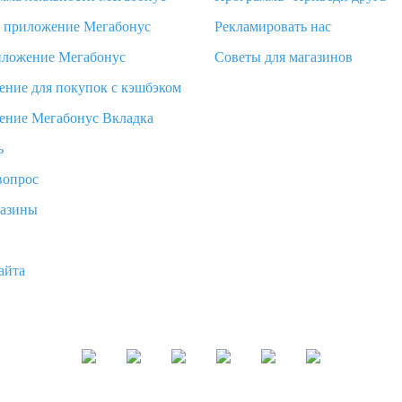
d приложение Мегабонус
Рекламировать нас
иложение Мегабонус
Советы для магазинов
ение для покупок с кэшбэком
ение Мегабонус Вкладка
ь
вопрос
газины
айта