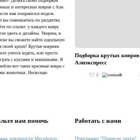
ивет! Делюсь своей подборкой
енных и интересных ковров с Али.
 если вам понравился модель
но вы сомневаетесь по расцветке,
те по ссылке: у каждого ковра
угие цвета и дизайны. Уверена, в
иске вы сможете найти идеальную
я своей крохи! Крутые коврики
 кто учится ходить, или просто
Подборка крутых ковров
грать с куклами и машинками. Я
Алиэкспресс
люблю вот такие красивые ковры с
ми животных. Несколько
2
0
ов. Куда же без пенок? Вот
..
льте нам помочь
Работать с нами
мма лояльности Мегабонус
Программа "Приведи друга"