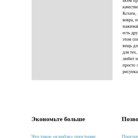
Всем пр
качеств
Кстати,
ковра, 
нажимай
есть др
этом сп
вещь дл
для тех,
любит и
просто 
рисунка
вариант
вариант.
Экономьте больше
Позво
Что такое «кэшбэк» простыми
Програ