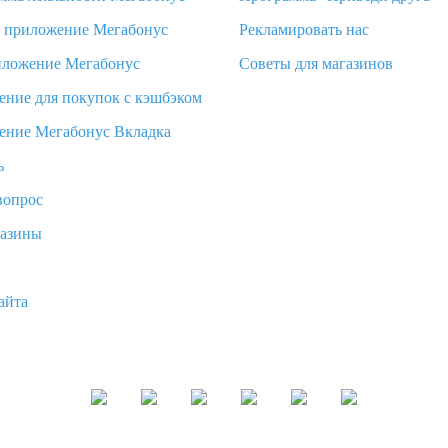
d приложение Мегабонус
Рекламировать нас
иложение Мегабонус
Советы для магазинов
ение для покупок с кэшбэком
ение Мегабонус Вкладка
ь
вопрос
газины
айта