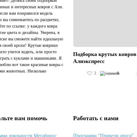
ивет! Делюсь своей подборкой
енных и интересных ковров с Али.
 если вам понравился модель
но вы сомневаетесь по расцветке,
те по ссылке: у каждого ковра
угие цвета и дизайны. Уверена, в
иске вы сможете найти идеальную
я своей крохи! Крутые коврики
 кто учится ходить, или просто
Подборка крутых ковров
грать с куклами и машинками. Я
Алиэкспресс
люблю вот такие красивые ковры с
ми животных. Несколько
2
0
ов. Куда же без пенок? Вот
..
льте нам помочь
Работать с нами
мма лояльности Мегабонус
Программа "Приведи друга"