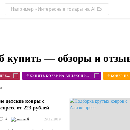
б купить — обзоры и отзы
#
#
КОВЕР АЛИЭКСПРЕСС
КУПИТЬ КОВЕР НА АЛИЭКСПРЕСС
ти
е детские ковры с
спресс от 223 рублей
4
0
29.12.2019