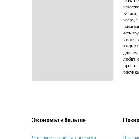
Всем пр
качеств
Кстати,
ковра, 
нажимай
есть др
этом сп
вещь дл
для тех,
любит и
просто 
рисунка
вариант
вариант.
Экономьте больше
Позво
Что такое «кэшбэк» простыми
Програ