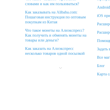
словами и как им пользоваться?
Androi
Как заказывать на Alibaba.com:
iOS пр
Пошаговая инструкция по оптовым
покупкам из Китая
Расшир
Что такое монеты на Алиэкспресс?
Расшир
Как получить и обменять монеты на
товары или деньги?
Помощ
Как заказать на Алиэкспресс
Задать 
несколько товаров одной посылкой
Все ма
Что значит статус «Заказ закрыт» на
Блог
Алиэкспресс и что делать?
Карта с
Что делать, если Алиэкспресс просит
ввести паспортные данные и ИНН
при покупке?
Как узнать, куда пришла посылка с
Алиэкспресс
Вы отменили заказ на Алиэкспресс,