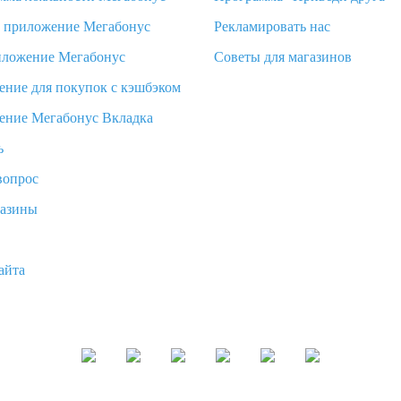
d приложение Мегабонус
Рекламировать нас
иложение Мегабонус
Советы для магазинов
ение для покупок с кэшбэком
ение Мегабонус Вкладка
ь
вопрос
газины
айта