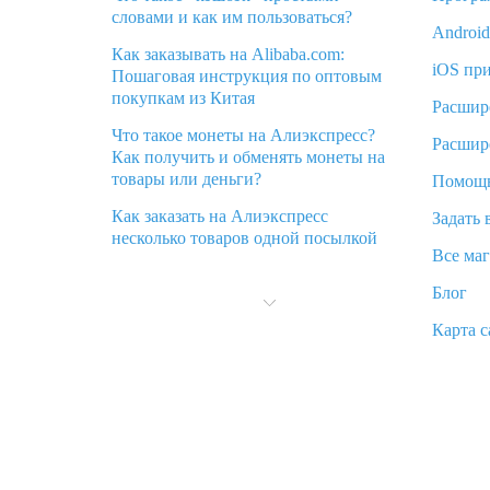
словами и как им пользоваться?
Androi
Как заказывать на Alibaba.com:
iOS пр
Пошаговая инструкция по оптовым
покупкам из Китая
Расшир
Что такое монеты на Алиэкспресс?
Расшир
Как получить и обменять монеты на
товары или деньги?
Помощ
Как заказать на Алиэкспресс
Задать 
несколько товаров одной посылкой
Все ма
Что значит статус «Заказ закрыт» на
Блог
Алиэкспресс и что делать?
Карта с
Что делать, если Алиэкспресс просит
ввести паспортные данные и ИНН
при покупке?
Как узнать, куда пришла посылка с
Алиэкспресс
Вы отменили заказ на Алиэкспресс,