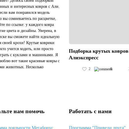
ивет! Делюсь своей подборкой
енных и интересных ковров с Али.
 если вам понравился модель
но вы сомневаетесь по расцветке,
те по ссылке: у каждого ковра
угие цвета и дизайны. Уверена, в
иске вы сможете найти идеальную
я своей крохи! Крутые коврики
 кто учится ходить, или просто
Подборка крутых ковров
грать с куклами и машинками. Я
Алиэкспресс
люблю вот такие красивые ковры с
ми животных. Несколько
2
0
ов. Куда же без пенок? Вот
..
льте нам помочь
Работать с нами
мма лояльности Мегабонус
Программа "Приведи друга"