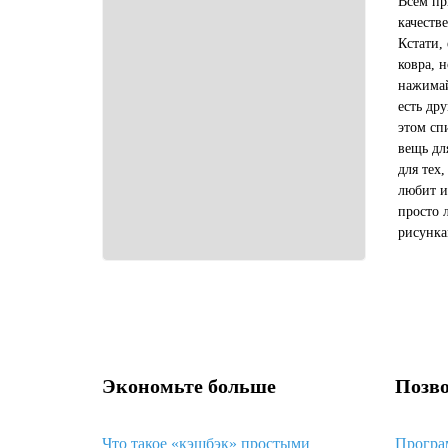
Всем пр
качеств
Кстати,
ковра, 
нажимай
есть др
этом сп
вещь дл
для тех,
любит и
просто 
рисунка
вариант
вариант.
Экономьте больше
Позво
Что такое «кэшбэк» простыми
Програ