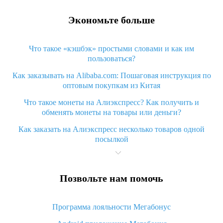
Экономьте больше
Что такое «кэшбэк» простыми словами и как им
пользоваться?
Как заказывать на Alibaba.com: Пошаговая инструкция по
оптовым покупкам из Китая
Что такое монеты на Алиэкспресс? Как получить и
обменять монеты на товары или деньги?
Как заказать на Алиэкспресс несколько товаров одной
посылкой
Что значит статус «Заказ закрыт» на Алиэкспресс и что
делать?
Позвольте нам помочь
Что делать, если Алиэкспресс просит ввести паспортные
данные и ИНН при покупке?
Программа лояльности Мегабонус
Как узнать, куда пришла посылка с Алиэкспресс