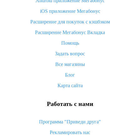
Android приложение Мегабонус
Вы отменили заказ на Алиэкспресс, когда вернут деньги?
iOS приложение Мегабонус
Что такое баллы на Алиэкспресс, как их получить и
потратить
Расширение для покупок с кэшбэком
«AliExpress Standard Shipping»: что это за метод доставки и
Расширение Мегабонус Вкладка
как его отслеживать
Помощь
Как покупать оптом на Алиэкспресс
Задать вопрос
Что делать, если не пришел товар с Алиэкспресс
Все магазины
Как сделать кэшбэк на Алиэкспресс: простые способы
возврата денег
Блог
Карта сайта
Работать с нами
Программа "Приведи друга"
Рекламировать нас