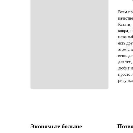
Всем пр
качеств
Кстати,
ковра, 
нажимай
есть др
этом сп
вещь дл
для тех,
любит и
просто 
рисунка
вариант
вариант.
Экономьте больше
Позво