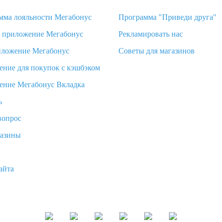
мма лояльности Мегабонус
Программа "Приведи друга"
d приложение Мегабонус
Рекламировать нас
иложение Мегабонус
Советы для магазинов
ение для покупок с кэшбэком
ение Мегабонус Вкладка
ь
вопрос
газины
айта