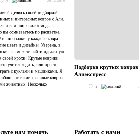
4
0
29.12.2019
ивет! Делюсь своей подборкой
енных и интересных ковров с Али.
 если вам понравился модель
но вы сомневаетесь по расцветке,
те по ссылке: у каждого ковра
угие цвета и дизайны. Уверена, в
иске вы сможете найти идеальную
я своей крохи! Крутые коврики
 кто учится ходить, или просто
Подборка крутых ковров
грать с куклами и машинками. Я
Алиэкспресс
люблю вот такие красивые ковры с
ми животных. Несколько
2
0
ов. Куда же без пенок? Вот
..
льте нам помочь
Работать с нами