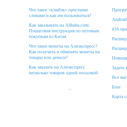
Что такое «кэшбэк» простыми
Програ
словами и как им пользоваться?
Androi
Как заказывать на Alibaba.com:
iOS пр
Пошаговая инструкция по оптовым
покупкам из Китая
Расшир
Что такое монеты на Алиэкспресс?
Расшир
Как получить и обменять монеты на
товары или деньги?
Помощ
Как заказать на Алиэкспресс
Задать 
несколько товаров одной посылкой
Все ма
Что значит статус «Заказ закрыт» на
Блог
Алиэкспресс и что делать?
Карта с
Что делать, если Алиэкспресс просит
ввести паспортные данные и ИНН
при покупке?
Как узнать, куда пришла посылка с
Алиэкспресс