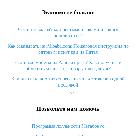
Экономьте больше
Что такое «кэшбэк» простыми словами и как им
пользоваться?
Как заказывать на Alibaba.com: Пошаговая инструкция по
оптовым покупкам из Китая
Что такое монеты на Алиэкспресс? Как получить и
обменять монеты на товары или деньги?
Как заказать на Алиэкспресс несколько товаров одной
посылкой
Что значит статус «Заказ закрыт» на Алиэкспресс и что
делать?
Позвольте нам помочь
Что делать, если Алиэкспресс просит ввести паспортные
данные и ИНН при покупке?
Программа лояльности Мегабонус
Как узнать, куда пришла посылка с Алиэкспресс