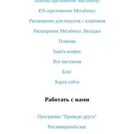
Android приложение Мегабонус
Вы отменили заказ на Алиэкспресс, когда вернут деньги?
iOS приложение Мегабонус
Что такое баллы на Алиэкспресс, как их получить и
потратить
Расширение для покупок с кэшбэком
«AliExpress Standard Shipping»: что это за метод доставки и
Расширение Мегабонус Вкладка
как его отслеживать
Помощь
Как покупать оптом на Алиэкспресс
Задать вопрос
Что делать, если не пришел товар с Алиэкспресс
Все магазины
Как сделать кэшбэк на Алиэкспресс: простые способы
возврата денег
Блог
Карта сайта
Работать с нами
Программа "Приведи друга"
Рекламировать нас