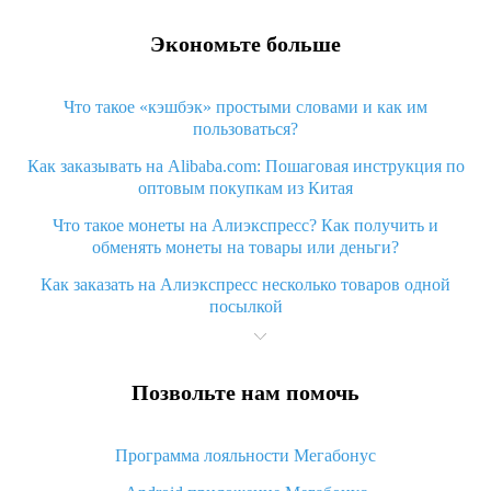
Экономьте больше
Что такое «кэшбэк» простыми словами и как им
пользоваться?
Как заказывать на Alibaba.com: Пошаговая инструкция по
оптовым покупкам из Китая
Что такое монеты на Алиэкспресс? Как получить и
обменять монеты на товары или деньги?
Как заказать на Алиэкспресс несколько товаров одной
посылкой
Что значит статус «Заказ закрыт» на Алиэкспресс и что
делать?
Позвольте нам помочь
Что делать, если Алиэкспресс просит ввести паспортные
данные и ИНН при покупке?
Программа лояльности Мегабонус
Как узнать, куда пришла посылка с Алиэкспресс