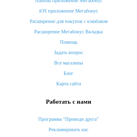
Android приложение Мегабонус
Вы отменили заказ на Алиэкспресс, когда вернут деньги?
iOS приложение Мегабонус
Что такое баллы на Алиэкспресс, как их получить и
потратить
Расширение для покупок с кэшбэком
«AliExpress Standard Shipping»: что это за метод доставки и
Расширение Мегабонус Вкладка
как его отслеживать
Помощь
Как покупать оптом на Алиэкспресс
Задать вопрос
Что делать, если не пришел товар с Алиэкспресс
Все магазины
Как сделать кэшбэк на Алиэкспресс: простые способы
возврата денег
Блог
Карта сайта
Работать с нами
Программа "Приведи друга"
Рекламировать нас