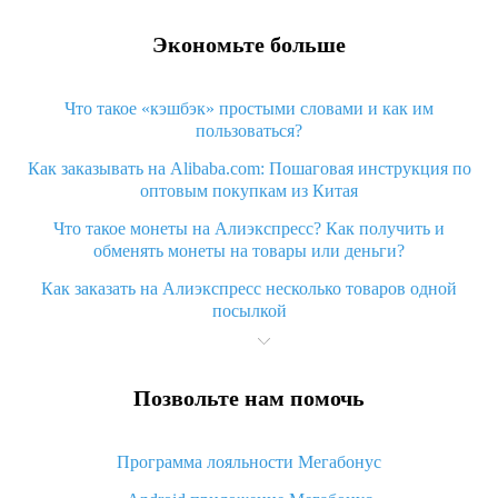
Экономьте больше
Что такое «кэшбэк» простыми словами и как им
пользоваться?
Как заказывать на Alibaba.com: Пошаговая инструкция по
оптовым покупкам из Китая
Что такое монеты на Алиэкспресс? Как получить и
обменять монеты на товары или деньги?
Как заказать на Алиэкспресс несколько товаров одной
посылкой
Что значит статус «Заказ закрыт» на Алиэкспресс и что
делать?
Позвольте нам помочь
Что делать, если Алиэкспресс просит ввести паспортные
данные и ИНН при покупке?
Программа лояльности Мегабонус
Как узнать, куда пришла посылка с Алиэкспресс