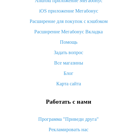
Android приложение Мегабонус
Вы отменили заказ на Алиэкспресс, когда вернут деньги?
iOS приложение Мегабонус
Что такое баллы на Алиэкспресс, как их получить и
потратить
Расширение для покупок с кэшбэком
«AliExpress Standard Shipping»: что это за метод доставки и
Расширение Мегабонус Вкладка
как его отслеживать
Помощь
Как покупать оптом на Алиэкспресс
Задать вопрос
Что делать, если не пришел товар с Алиэкспресс
Все магазины
Как сделать кэшбэк на Алиэкспресс: простые способы
возврата денег
Блог
Карта сайта
Работать с нами
Программа "Приведи друга"
Рекламировать нас