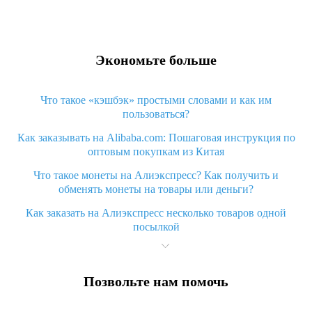
Экономьте больше
Что такое «кэшбэк» простыми словами и как им
пользоваться?
Как заказывать на Alibaba.com: Пошаговая инструкция по
оптовым покупкам из Китая
Что такое монеты на Алиэкспресс? Как получить и
обменять монеты на товары или деньги?
Как заказать на Алиэкспресс несколько товаров одной
посылкой
Что значит статус «Заказ закрыт» на Алиэкспресс и что
делать?
Позвольте нам помочь
Что делать, если Алиэкспресс просит ввести паспортные
данные и ИНН при покупке?