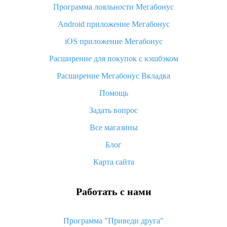
Программа лояльности Мегабонус
Как узнать, куда пришла посылка с Алиэкспресс
Android приложение Мегабонус
Вы отменили заказ на Алиэкспресс, когда вернут деньги?
iOS приложение Мегабонус
Что такое баллы на Алиэкспресс, как их получить и
потратить
Расширение для покупок с кэшбэком
«AliExpress Standard Shipping»: что это за метод доставки и
Расширение Мегабонус Вкладка
как его отслеживать
Помощь
Как покупать оптом на Алиэкспресс
Задать вопрос
Что делать, если не пришел товар с Алиэкспресс
Все магазины
Как сделать кэшбэк на Алиэкспресс: простые способы
возврата денег
Блог
Карта сайта
Работать с нами
Программа "Приведи друга"