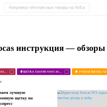
oocas инструкция — обзоры
#
#
ЗУБНАЯ ЩЕТКА SOOCAS X3
ЩЕТКА XIAOMI SOOCAS X3
ти
раем лучшую
ронную щетку на
спресс