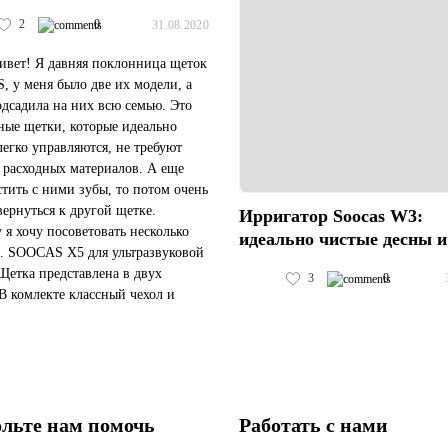
2
0
31.08.2020
ивет! Я давняя поклонница щеток
 у меня было две их модели, а
одсадила на них всю семью. Это
ные щетки, которые идеально
 легко управляются, не требуют
 расходных материалов. А еще
стить с ними зубы, то потом очень
вернуться к другой щетке.
Ирригатор Soocas W3:
 я хочу посоветовать несколько
идеально чистые десны и
. SOOCAS X5 для ультразвуковой
Щетка представлена в двух
3
0
 В комлекте классный чехол и
ик для ванной. У щетки много
, от интенси...
льте нам помочь
Работать с нами