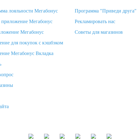
мма лояльности Мегабонус
Программа "Приведи друга"
d приложение Мегабонус
Рекламировать нас
иложение Мегабонус
Советы для магазинов
ение для покупок с кэшбэком
ение Мегабонус Вкладка
ь
вопрос
газины
айта