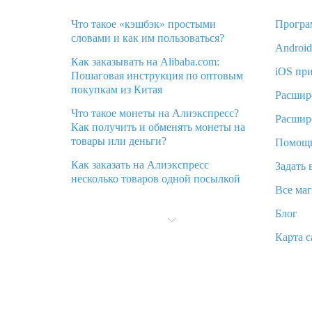
Что такое «кэшбэк» простыми
Програ
словами и как им пользоваться?
Androi
Как заказывать на Alibaba.com:
iOS пр
Пошаговая инструкция по оптовым
покупкам из Китая
Расшир
Что такое монеты на Алиэкспресс?
Расшир
Как получить и обменять монеты на
товары или деньги?
Помощ
Как заказать на Алиэкспресс
Задать 
несколько товаров одной посылкой
Все ма
Что значит статус «Заказ закрыт» на
Блог
Алиэкспресс и что делать?
Карта с
Что делать, если Алиэкспресс просит
ввести паспортные данные и ИНН
при покупке?
Как узнать, куда пришла посылка с
Алиэкспресс