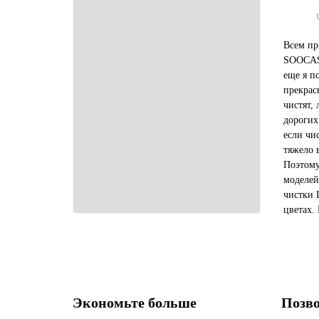
Всем пр
SOOCAS,
еще я п
прекрас
чистят,
дорогих
если чи
тяжело 
Поэтому
моделей
чистки 
цветах.
стаканч
режимов
Экономьте больше
Позво