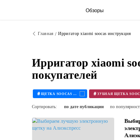
Обзоры
Главная
Ирригатор xiaomi soocas инструкция
Ирригатор xiaomi s
покупателей
#
#
ЩЕТКА SOOCAS X3
Сортировать:
по дате публикации
по популярнос
Выби
элект
Алиэк