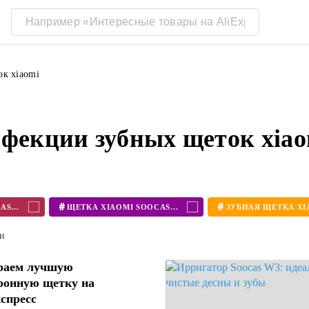
ок xiaomi
нфекции зубных щеток xiao
#
#
ЗУБНАЯ ЩЕТКА SOOCAS X3
ЩЕТКА XIAOMI SOOCAS X3
ти
раем лучшую
ронную щетку на
спресс