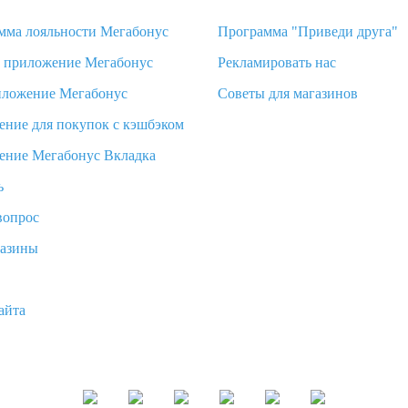
мма лояльности Мегабонус
Программа "Приведи друга"
d приложение Мегабонус
Рекламировать нас
иложение Мегабонус
Советы для магазинов
ение для покупок с кэшбэком
ение Мегабонус Вкладка
ь
вопрос
газины
айта