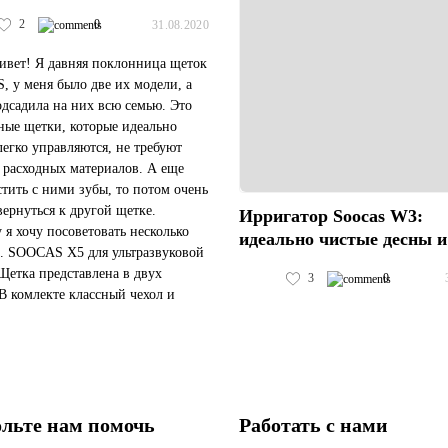
2
0
31.08.2020
ивет! Я давняя поклонница щеток
 у меня было две их модели, а
одсадила на них всю семью. Это
ные щетки, которые идеально
 легко управляются, не требуют
 расходных материалов. А еще
стить с ними зубы, то потом очень
вернуться к другой щетке.
Ирригатор Soocas W3:
 я хочу посоветовать несколько
идеально чистые десны и
. SOOCAS X5 для ультразвуковой
Щетка представлена в двух
3
0
 В комлекте классный чехол и
ик для ванной. У щетки много
, от интенси...
льте нам помочь
Работать с нами