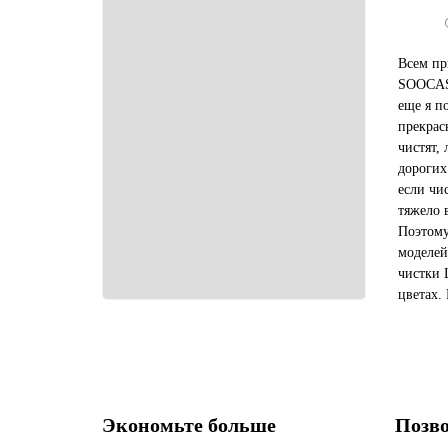
Всем пр
SOOCAS,
еще я п
прекрас
чистят,
дорогих
если чи
тяжело 
Поэтому
моделей
чистки 
цветах.
стаканч
режимов
Экономьте больше
Позво