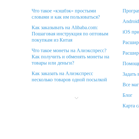
Что такое «кэшбэк» простыми
Програ
словами и как им пользоваться?
Androi
Как заказывать на Alibaba.com:
iOS пр
Пошаговая инструкция по оптовым
покупкам из Китая
Расшир
Что такое монеты на Алиэкспресс?
Расшир
Как получить и обменять монеты на
товары или деньги?
Помощ
Как заказать на Алиэкспресс
Задать 
несколько товаров одной посылкой
Все ма
Что значит статус «Заказ закрыт» на
Блог
Алиэкспресс и что делать?
Карта с
Что делать, если Алиэкспресс просит
ввести паспортные данные и ИНН
при покупке?
Как узнать, куда пришла посылка с
Алиэкспресс