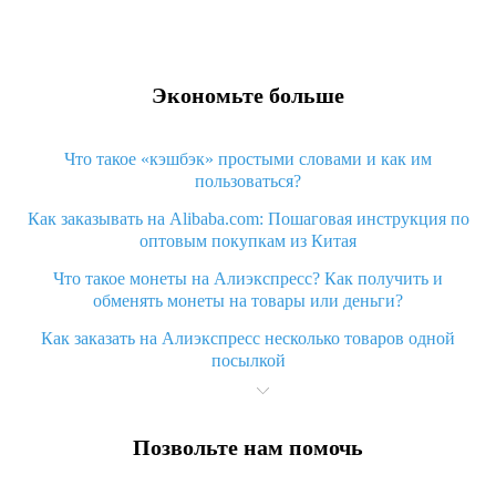
Экономьте больше
Что такое «кэшбэк» простыми словами и как им
пользоваться?
Как заказывать на Alibaba.com: Пошаговая инструкция по
оптовым покупкам из Китая
Что такое монеты на Алиэкспресс? Как получить и
обменять монеты на товары или деньги?
Как заказать на Алиэкспресс несколько товаров одной
посылкой
Что значит статус «Заказ закрыт» на Алиэкспресс и что
делать?
Позвольте нам помочь
Что делать, если Алиэкспресс просит ввести паспортные
данные и ИНН при покупке?