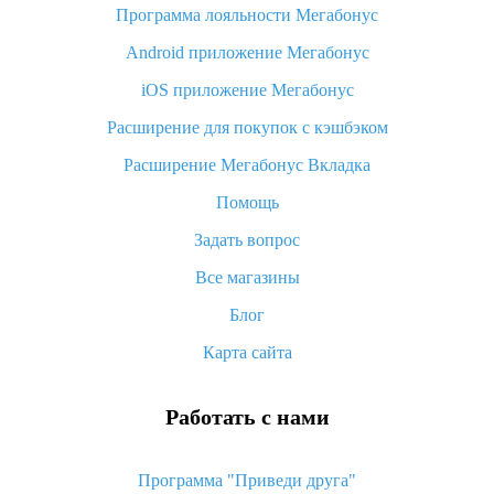
Программа лояльности Мегабонус
Как узнать, куда пришла посылка с Алиэкспресс
Android приложение Мегабонус
Вы отменили заказ на Алиэкспресс, когда вернут деньги?
iOS приложение Мегабонус
Что такое баллы на Алиэкспресс, как их получить и
потратить
Расширение для покупок с кэшбэком
«AliExpress Standard Shipping»: что это за метод доставки и
Расширение Мегабонус Вкладка
как его отслеживать
Помощь
Как покупать оптом на Алиэкспресс
Задать вопрос
Что делать, если не пришел товар с Алиэкспресс
Все магазины
Как сделать кэшбэк на Алиэкспресс: простые способы
возврата денег
Блог
Карта сайта
Работать с нами
Программа "Приведи друга"