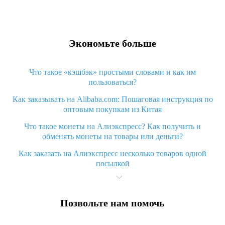
Экономьте больше
Что такое «кэшбэк» простыми словами и как им
пользоваться?
Как заказывать на Alibaba.com: Пошаговая инструкция по
оптовым покупкам из Китая
Что такое монеты на Алиэкспресс? Как получить и
обменять монеты на товары или деньги?
Как заказать на Алиэкспресс несколько товаров одной
посылкой
Что значит статус «Заказ закрыт» на Алиэкспресс и что
делать?
Позвольте нам помочь
Что делать, если Алиэкспресс просит ввести паспортные
данные и ИНН при покупке?