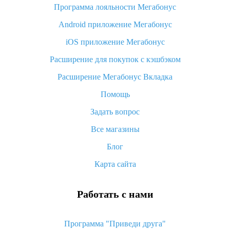
Программа лояльности Мегабонус
Как узнать, куда пришла посылка с Алиэкспресс
Android приложение Мегабонус
Вы отменили заказ на Алиэкспресс, когда вернут деньги?
iOS приложение Мегабонус
Что такое баллы на Алиэкспресс, как их получить и
потратить
Расширение для покупок с кэшбэком
«AliExpress Standard Shipping»: что это за метод доставки и
Расширение Мегабонус Вкладка
как его отслеживать
Помощь
Как покупать оптом на Алиэкспресс
Задать вопрос
Что делать, если не пришел товар с Алиэкспресс
Все магазины
Как сделать кэшбэк на Алиэкспресс: простые способы
возврата денег
Блог
Карта сайта
Работать с нами
Программа "Приведи друга"