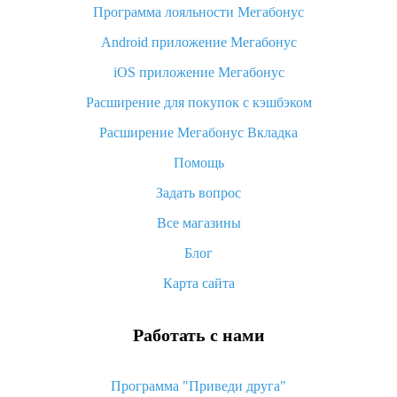
Программа лояльности Мегабонус
Как узнать, куда пришла посылка с Алиэкспресс
Android приложение Мегабонус
Вы отменили заказ на Алиэкспресс, когда вернут деньги?
iOS приложение Мегабонус
Что такое баллы на Алиэкспресс, как их получить и
потратить
Расширение для покупок с кэшбэком
«AliExpress Standard Shipping»: что это за метод доставки и
Расширение Мегабонус Вкладка
как его отслеживать
Помощь
Как покупать оптом на Алиэкспресс
Задать вопрос
Что делать, если не пришел товар с Алиэкспресс
Все магазины
Как сделать кэшбэк на Алиэкспресс: простые способы
возврата денег
Блог
Карта сайта
Работать с нами
Программа "Приведи друга"