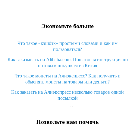
Экономьте больше
Что такое «кэшбэк» простыми словами и как им
пользоваться?
Как заказывать на Alibaba.com: Пошаговая инструкция по
оптовым покупкам из Китая
Что такое монеты на Алиэкспресс? Как получить и
обменять монеты на товары или деньги?
Как заказать на Алиэкспресс несколько товаров одной
посылкой
Что значит статус «Заказ закрыт» на Алиэкспресс и что
делать?
Позвольте нам помочь
Что делать, если Алиэкспресс просит ввести паспортные
данные и ИНН при покупке?