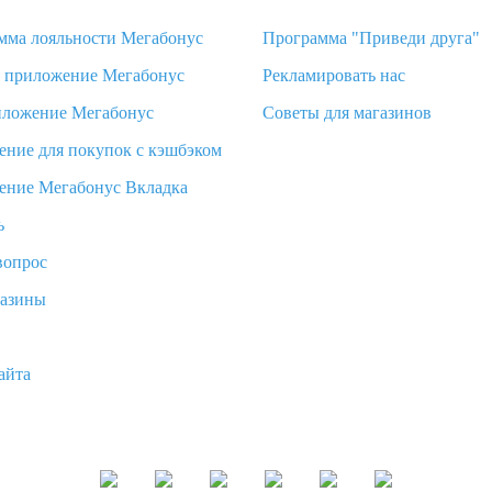
мма лояльности Мегабонус
Программа "Приведи друга"
d приложение Мегабонус
Рекламировать нас
иложение Мегабонус
Советы для магазинов
ение для покупок с кэшбэком
ение Мегабонус Вкладка
ь
вопрос
газины
айта