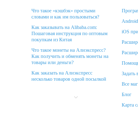
Что такое «кэшбэк» простыми
Програ
словами и как им пользоваться?
Androi
Как заказывать на Alibaba.com:
iOS пр
Пошаговая инструкция по оптовым
покупкам из Китая
Расшир
Что такое монеты на Алиэкспресс?
Расшир
Как получить и обменять монеты на
товары или деньги?
Помощ
Как заказать на Алиэкспресс
Задать 
несколько товаров одной посылкой
Все ма
Что значит статус «Заказ закрыт» на
Блог
Алиэкспресс и что делать?
Карта с
Что делать, если Алиэкспресс просит
ввести паспортные данные и ИНН
при покупке?
Как узнать, куда пришла посылка с
Алиэкспресс