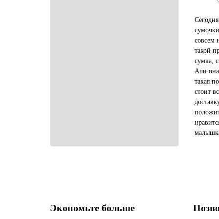
Сегодня
сумочки
совсем 
такой п
сумка, 
Али она
такая по
стоит в
доставк
положит
нравитс
малышка
заказать
ил...
Экономьте больше
Позво