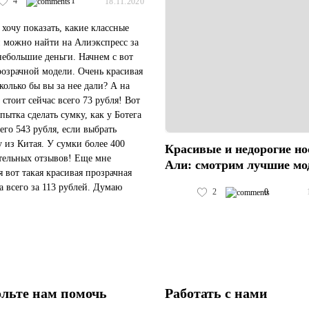
4
1
18.11.2020
 хочу показать, какие классные
 можно найти на Алиэкспресс за
небольшие деньги. Начнем с вот
розрачной модели. Очень красивая
сколько бы вы за нее дали? А на
 стоит сейчас всего 73 рубля! Вот
пытка сделать сумку, как у Ботега
сего 543 рубля, если выбрать
у из Китая. У сумки более 400
Красивые и недорогие но
ельных отзывов! Еще мне
Али: смотрим лучшие мо
я вот такая красивая прозрачная
 всего за 113 рублей. Думаю
2
0
 ее себе в качестве косметички
льте нам помочь
Работать с нами