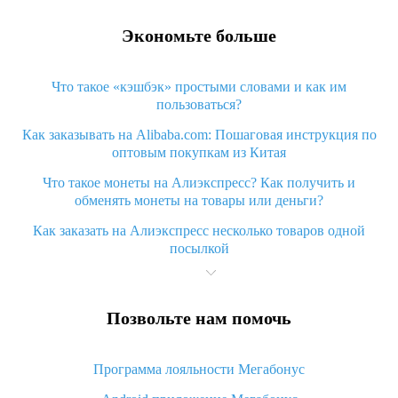
Экономьте больше
Что такое «кэшбэк» простыми словами и как им
пользоваться?
Как заказывать на Alibaba.com: Пошаговая инструкция по
оптовым покупкам из Китая
Что такое монеты на Алиэкспресс? Как получить и
обменять монеты на товары или деньги?
Как заказать на Алиэкспресс несколько товаров одной
посылкой
Что значит статус «Заказ закрыт» на Алиэкспресс и что
делать?
Позвольте нам помочь
Что делать, если Алиэкспресс просит ввести паспортные
данные и ИНН при покупке?
Программа лояльности Мегабонус
Как узнать, куда пришла посылка с Алиэкспресс