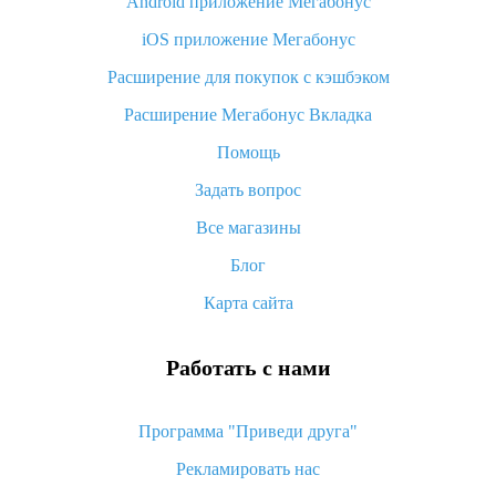
Android приложение Мегабонус
Вы отменили заказ на Алиэкспресс, когда вернут деньги?
iOS приложение Мегабонус
Что такое баллы на Алиэкспресс, как их получить и
потратить
Расширение для покупок с кэшбэком
«AliExpress Standard Shipping»: что это за метод доставки и
Расширение Мегабонус Вкладка
как его отслеживать
Помощь
Как покупать оптом на Алиэкспресс
Задать вопрос
Что делать, если не пришел товар с Алиэкспресс
Все магазины
Как сделать кэшбэк на Алиэкспресс: простые способы
возврата денег
Блог
Карта сайта
Работать с нами
Программа "Приведи друга"
Рекламировать нас