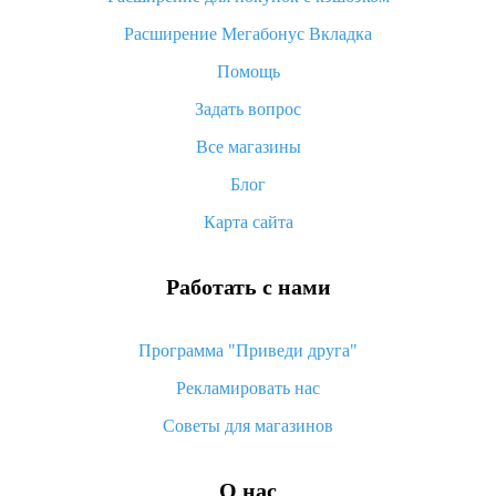
«AliExpress Standard Shipping»: что это за метод доставки и
Расширение Мегабонус Вкладка
как его отслеживать
Помощь
Как покупать оптом на Алиэкспресс
Задать вопрос
Что делать, если не пришел товар с Алиэкспресс
Все магазины
Как сделать кэшбэк на Алиэкспресс: простые способы
возврата денег
Блог
Карта сайта
Работать с нами
Программа "Приведи друга"
Рекламировать нас
Советы для магазинов
О нас