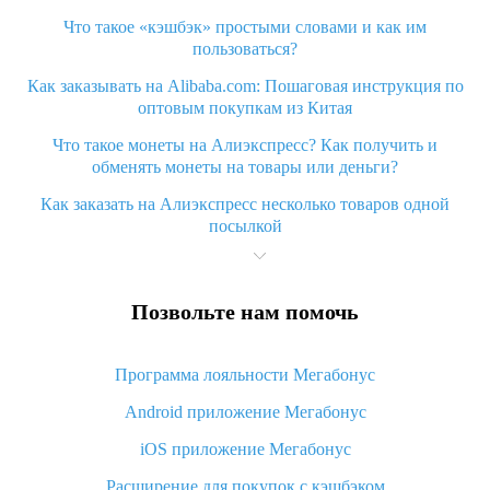
Что такое «кэшбэк» простыми словами и как им
пользоваться?
Как заказывать на Alibaba.com: Пошаговая инструкция по
оптовым покупкам из Китая
Что такое монеты на Алиэкспресс? Как получить и
обменять монеты на товары или деньги?
Как заказать на Алиэкспресс несколько товаров одной
посылкой
Что значит статус «Заказ закрыт» на Алиэкспресс и что
делать?
Позвольте нам помочь
Что делать, если Алиэкспресс просит ввести паспортные
данные и ИНН при покупке?
Программа лояльности Мегабонус
Как узнать, куда пришла посылка с Алиэкспресс
Android приложение Мегабонус
Вы отменили заказ на Алиэкспресс, когда вернут деньги?
iOS приложение Мегабонус
Что такое баллы на Алиэкспресс, как их получить и
потратить
Расширение для покупок с кэшбэком