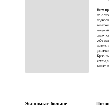
Всем пр
на Алиэ
подборк
телефон
моделей
сразу к
себе ко
позже, 
разлета
Красивы
чехлы д
только 
Хоноров
Для Re..
Экономьте больше
Позво