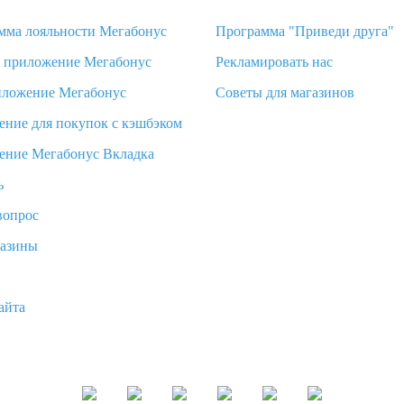
мма лояльности Мегабонус
Программа "Приведи друга"
d приложение Мегабонус
Рекламировать нас
иложение Мегабонус
Советы для магазинов
ение для покупок с кэшбэком
ение Мегабонус Вкладка
ь
вопрос
газины
айта