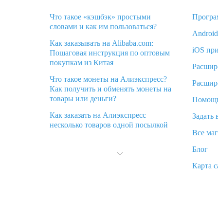
Что такое «кэшбэк» простыми
Програ
словами и как им пользоваться?
Androi
Как заказывать на Alibaba.com:
iOS пр
Пошаговая инструкция по оптовым
покупкам из Китая
Расшир
Что такое монеты на Алиэкспресс?
Расшир
Как получить и обменять монеты на
товары или деньги?
Помощ
Как заказать на Алиэкспресс
Задать 
несколько товаров одной посылкой
Все ма
Что значит статус «Заказ закрыт» на
Блог
Алиэкспресс и что делать?
Карта с
Что делать, если Алиэкспресс просит
ввести паспортные данные и ИНН
при покупке?
Как узнать, куда пришла посылка с
Алиэкспресс