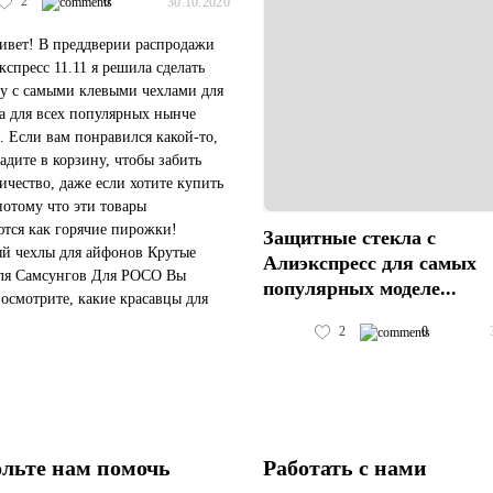
2
0
30.10.2020
ивет! В преддверии распродажи
кспресс 11.11 я решила сделать
у с самыми клевыми чехлами для
а для всех популярных нынче
. Если вам понравился какой-то,
ладите в корзину, чтобы забить
личество, даже если хотите купить
потому что эти товары
ются как горячие пирожки!
Защитные стекла с
й чехлы для айфонов Крутые
Алиэкспресс для самых
ля Самсунгов Для POCO Вы
популярных моделе...
посмотрите, какие красавцы для
 и Huawei P40 P30 P20 Lite Pro!
2
0
.
льте нам помочь
Работать с нами