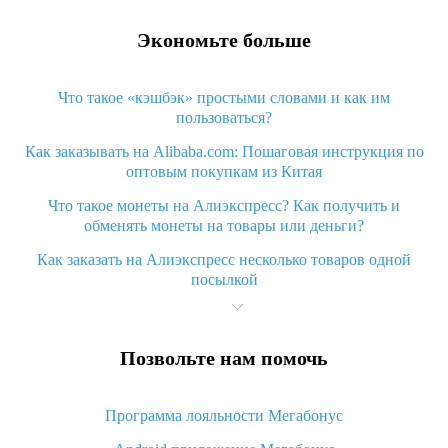
Экономьте больше
Что такое «кэшбэк» простыми словами и как им
пользоваться?
Как заказывать на Alibaba.com: Пошаговая инструкция по
оптовым покупкам из Китая
Что такое монеты на Алиэкспресс? Как получить и
обменять монеты на товары или деньги?
Как заказать на Алиэкспресс несколько товаров одной
посылкой
Что значит статус «Заказ закрыт» на Алиэкспресс и что
делать?
Позвольте нам помочь
Что делать, если Алиэкспресс просит ввести паспортные
данные и ИНН при покупке?
Программа лояльности Мегабонус
Как узнать, куда пришла посылка с Алиэкспресс