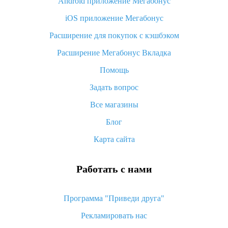
Android приложение Мегабонус
Вы отменили заказ на Алиэкспресс, когда вернут деньги?
iOS приложение Мегабонус
Что такое баллы на Алиэкспресс, как их получить и
потратить
Расширение для покупок с кэшбэком
«AliExpress Standard Shipping»: что это за метод доставки и
Расширение Мегабонус Вкладка
как его отслеживать
Помощь
Как покупать оптом на Алиэкспресс
Задать вопрос
Что делать, если не пришел товар с Алиэкспресс
Все магазины
Как сделать кэшбэк на Алиэкспресс: простые способы
возврата денег
Блог
Карта сайта
Работать с нами
Программа "Приведи друга"
Рекламировать нас