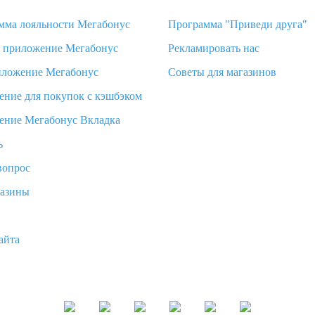
мма лояльности Мегабонус
Программа "Приведи друга"
d приложение Мегабонус
Рекламировать нас
иложение Мегабонус
Советы для магазинов
ение для покупок с кэшбэком
ение Мегабонус Вкладка
ь
вопрос
газины
айта