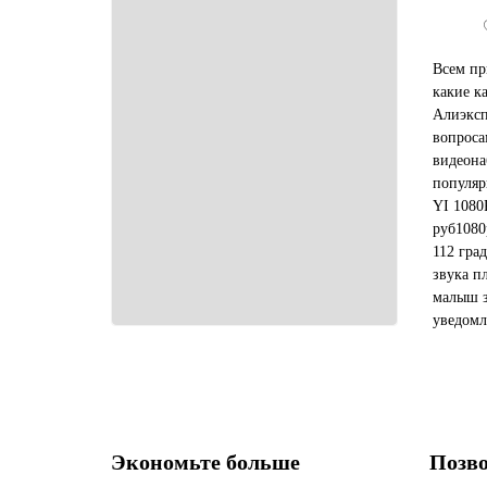
Всем пр
какие к
Алиэксп
вопроса
видеона
популяр
YI 1080P
руб1080
112 гра
звука п
малыш з
уведомл
телефон
нескольк
Росс...
Экономьте больше
Позво