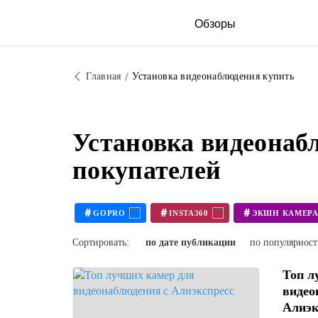
Обзоры
Главная
Установка видеонаблюдения купить
Установка видеонаб
покупателей
#
#
#
GOPRO
INSTA360
Сортировать:
по дате публикации
по популярнос
Топ л
видео
Алиэк