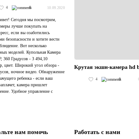
4
0
10.09.2020
ивет! Сегодня мы посмотрим,
амеры лучше покупать на
ресс, если вы озаботились
ми безопасности и хотите вести
блюдение. Вот несколько
ных моделей. Купольная Камера
, 360 Градусов - 3 494,10
р, цвет. Широкий угол обзора -
Крутая экшн-камера hd b
дусов, ночное видео. Обнаружение
лачущего ребенка - если ваш
4
0
аплачет, камера пришлет
ение. Удобное управление с
а, настройка оповещений. Есть
о цветов, доставка со склада в
льте нам помочь
Работать с нами