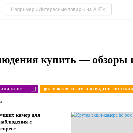
людения купить — обзоры 
#
ЭКШН КАМЕРА АЛИЭКСПРЕСС
ти
учших камер для
наблюдения с
спресс