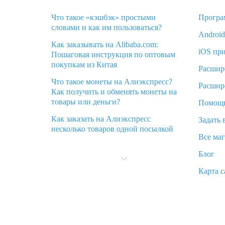
Что такое «кэшбэк» простыми
Програ
словами и как им пользоваться?
Androi
Как заказывать на Alibaba.com:
iOS пр
Пошаговая инструкция по оптовым
покупкам из Китая
Расшир
Что такое монеты на Алиэкспресс?
Расшир
Как получить и обменять монеты на
товары или деньги?
Помощ
Как заказать на Алиэкспресс
Задать 
несколько товаров одной посылкой
Все ма
Что значит статус «Заказ закрыт» на
Блог
Алиэкспресс и что делать?
Карта с
Что делать, если Алиэкспресс просит
ввести паспортные данные и ИНН
при покупке?
Как узнать, куда пришла посылка с
Алиэкспресс