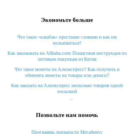
Экономьте больше
Что такое «кэшбэк» простыми словами и как им
пользоваться?
Как заказывать на Alibaba.com: Пошаговая инструкция по
оптовым покупкам из Китая
Что такое монеты на Алиэкспресс? Как получить и
обменять монеты на товары или деньги?
Как заказать на Алиэкспресс несколько товаров одной
посылкой
Что значит статус «Заказ закрыт» на Алиэкспресс и что
делать?
Позвольте нам помочь
Что делать, если Алиэкспресс просит ввести паспортные
данные и ИНН при покупке?
Программа лояльности Мегабонус
Как узнать, куда пришла посылка с Алиэкспресс