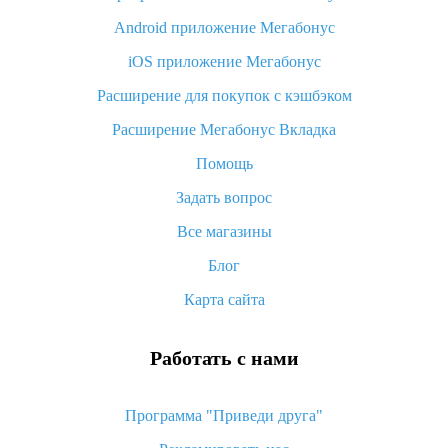
Android приложение Мегабонус
Вы отменили заказ на Алиэкспресс, когда вернут деньги?
iOS приложение Мегабонус
Что такое баллы на Алиэкспресс, как их получить и
потратить
Расширение для покупок с кэшбэком
«AliExpress Standard Shipping»: что это за метод доставки и
Расширение Мегабонус Вкладка
как его отслеживать
Помощь
Как покупать оптом на Алиэкспресс
Задать вопрос
Что делать, если не пришел товар с Алиэкспресс
Все магазины
Как сделать кэшбэк на Алиэкспресс: простые способы
возврата денег
Блог
Карта сайта
Работать с нами
Программа "Приведи друга"