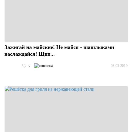
Зажигай на майские! Не майся - шашлыками
наслаждайся! Щип...
6
0
03.05.2019