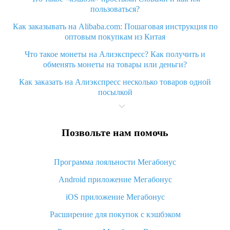
пользоваться?
Как заказывать на Alibaba.com: Пошаговая инструкция по
оптовым покупкам из Китая
Что такое монеты на Алиэкспресс? Как получить и
обменять монеты на товары или деньги?
Как заказать на Алиэкспресс несколько товаров одной
посылкой
Что значит статус «Заказ закрыт» на Алиэкспресс и что
делать?
Позвольте нам помочь
Что делать, если Алиэкспресс просит ввести паспортные
данные и ИНН при покупке?
Программа лояльности Мегабонус
Как узнать, куда пришла посылка с Алиэкспресс
Android приложение Мегабонус
Вы отменили заказ на Алиэкспресс, когда вернут деньги?
iOS приложение Мегабонус
Что такое баллы на Алиэкспресс, как их получить и
потратить
Расширение для покупок с кэшбэком
«AliExpress Standard Shipping»: что это за метод доставки и