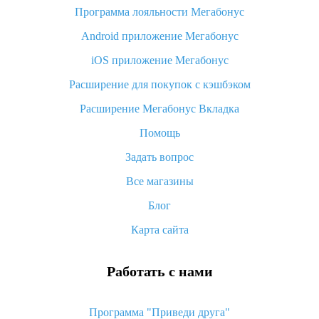
Программа лояльности Мегабонус
Как узнать, куда пришла посылка с Алиэкспресс
Android приложение Мегабонус
Вы отменили заказ на Алиэкспресс, когда вернут деньги?
iOS приложение Мегабонус
Что такое баллы на Алиэкспресс, как их получить и
потратить
Расширение для покупок с кэшбэком
«AliExpress Standard Shipping»: что это за метод доставки и
Расширение Мегабонус Вкладка
как его отслеживать
Помощь
Как покупать оптом на Алиэкспресс
Задать вопрос
Что делать, если не пришел товар с Алиэкспресс
Все магазины
Как сделать кэшбэк на Алиэкспресс: простые способы
возврата денег
Блог
Карта сайта
Работать с нами
Программа "Приведи друга"