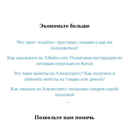
Экономьте больше
Что такое «кэшбэк» простыми словами и как им
пользоваться?
Как заказывать на Alibaba.com: Пошаговая инструкция по
оптовым покупкам из Китая
Что такое монеты на Алиэкспресс? Как получить и
обменять монеты на товары или деньги?
Как заказать на Алиэкспресс несколько товаров одной
посылкой
Что значит статус «Заказ закрыт» на Алиэкспресс и что
делать?
Позвольте нам помочь
Что делать, если Алиэкспресс просит ввести паспортные
данные и ИНН при покупке?