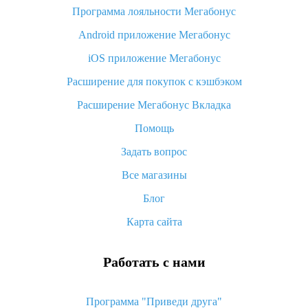
Программа лояльности Мегабонус
Как узнать, куда пришла посылка с Алиэкспресс
Android приложение Мегабонус
Вы отменили заказ на Алиэкспресс, когда вернут деньги?
iOS приложение Мегабонус
Что такое баллы на Алиэкспресс, как их получить и
потратить
Расширение для покупок с кэшбэком
«AliExpress Standard Shipping»: что это за метод доставки и
Расширение Мегабонус Вкладка
как его отслеживать
Помощь
Как покупать оптом на Алиэкспресс
Задать вопрос
Что делать, если не пришел товар с Алиэкспресс
Все магазины
Как сделать кэшбэк на Алиэкспресс: простые способы
возврата денег
Блог
Карта сайта
Работать с нами
Программа "Приведи друга"