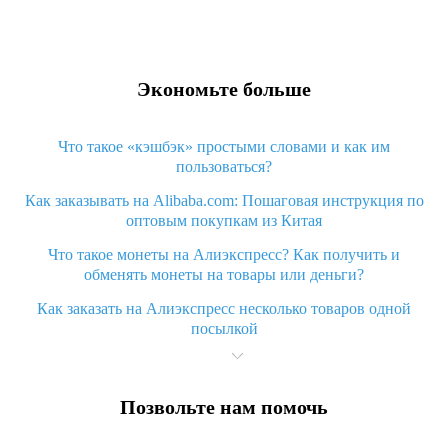
Экономьте больше
Что такое «кэшбэк» простыми словами и как им
пользоваться?
Как заказывать на Alibaba.com: Пошаговая инструкция по
оптовым покупкам из Китая
Что такое монеты на Алиэкспресс? Как получить и
обменять монеты на товары или деньги?
Как заказать на Алиэкспресс несколько товаров одной
посылкой
Что значит статус «Заказ закрыт» на Алиэкспресс и что
делать?
Позвольте нам помочь
Что делать, если Алиэкспресс просит ввести паспортные
данные и ИНН при покупке?