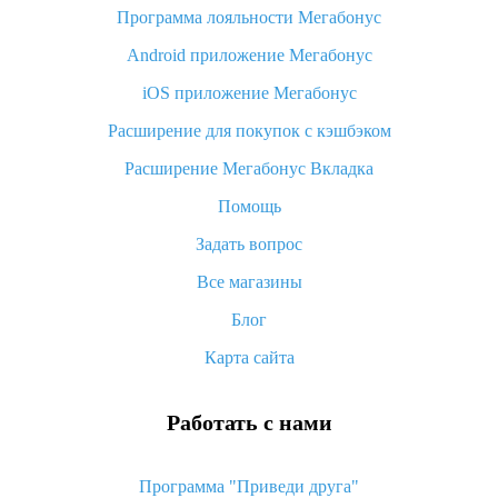
Программа лояльности Мегабонус
Как узнать, куда пришла посылка с Алиэкспресс
Android приложение Мегабонус
Вы отменили заказ на Алиэкспресс, когда вернут деньги?
iOS приложение Мегабонус
Что такое баллы на Алиэкспресс, как их получить и
потратить
Расширение для покупок с кэшбэком
«AliExpress Standard Shipping»: что это за метод доставки и
Расширение Мегабонус Вкладка
как его отслеживать
Помощь
Как покупать оптом на Алиэкспресс
Задать вопрос
Что делать, если не пришел товар с Алиэкспресс
Все магазины
Как сделать кэшбэк на Алиэкспресс: простые способы
возврата денег
Блог
Карта сайта
Работать с нами
Программа "Приведи друга"