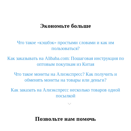
Экономьте больше
Что такое «кэшбэк» простыми словами и как им
пользоваться?
Как заказывать на Alibaba.com: Пошаговая инструкция по
оптовым покупкам из Китая
Что такое монеты на Алиэкспресс? Как получить и
обменять монеты на товары или деньги?
Как заказать на Алиэкспресс несколько товаров одной
посылкой
Что значит статус «Заказ закрыт» на Алиэкспресс и что
делать?
Позвольте нам помочь
Что делать, если Алиэкспресс просит ввести паспортные
данные и ИНН при покупке?