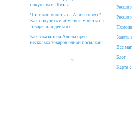
покупкам из Китая
Расшир
Что такое монеты на Алиэкспресс?
Расшир
Как получить и обменять монеты на
товары или деньги?
Помощ
Как заказать на Алиэкспресс
Задать 
несколько товаров одной посылкой
Все ма
Что значит статус «Заказ закрыт» на
Блог
Алиэкспресс и что делать?
Карта с
Что делать, если Алиэкспресс просит
ввести паспортные данные и ИНН
при покупке?
Как узнать, куда пришла посылка с
Алиэкспресс
Вы отменили заказ на Алиэкспресс,
когда вернут деньги?
Что такое баллы на Алиэкспресс, как
их получить и потратить