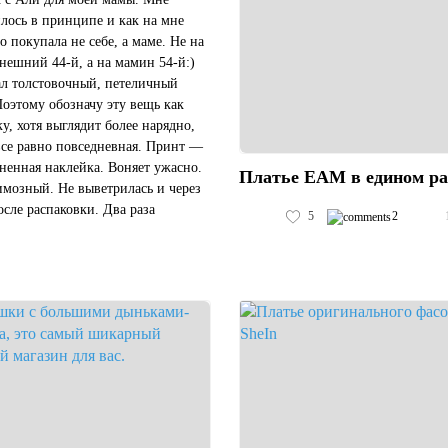
лось в принципе и как на мне
о покупала не себе, а маме. Не на
нешний 44-й, а на мамин 54-й:)
л толстовочный, петеличный
Поэтому обозначу эту вещь как
ку, хотя выглядит более нарядно,
все равно повседневная. Принт —
ненная наклейка. Воняет ужасно.
Платье EAM в едином ра
имозный. Не выветрилась и через
осле распаковки. Два раза
5
2
ла вручную...запах остался.
 и кинул...