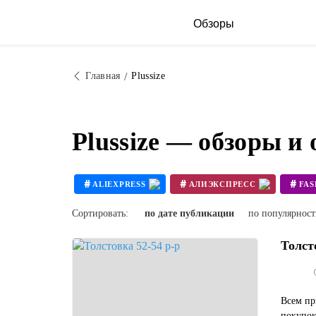
Обзоры
Главная
Plussize
Plussize — обзоры и
#
#
#
ALIEXPRESS
АЛИЭКСПРЕСС
FAS
#
ПЛЮССАЙЗ
Сортировать:
по дате публикации
по популярнос
Толст
Всем пр
покупок