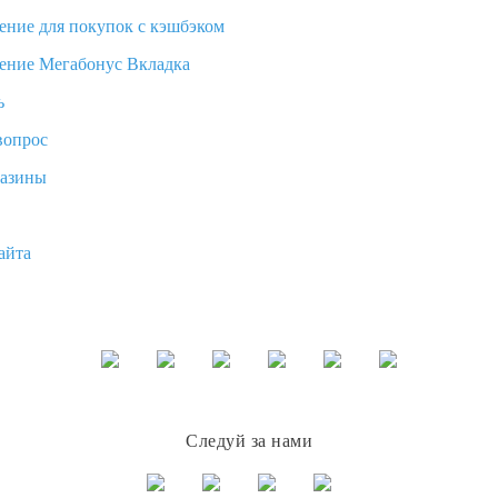
ение для покупок с кэшбэком
ение Мегабонус Вкладка
ь
вопрос
газины
айта
Следуй за нами