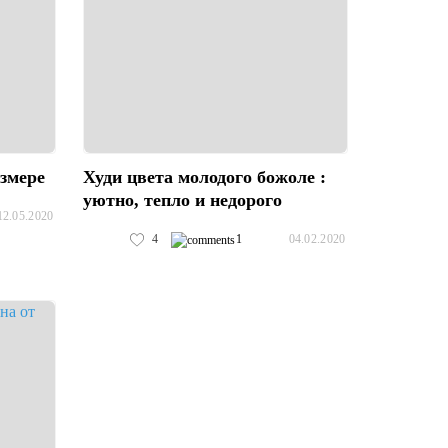
змере
Худи цвета молодого божоле :
уютно, тепло и недорого
12.05.2020
4
1
04.02.2020