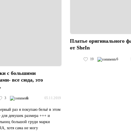
Платье оригинального ф
от SheIn
19
6
ки с большими
ми- все сюда, это
.
3
0
05.11.2019
ервый раз я покупаю бельё в этом
 для девушек размера +++ и
ельниц большой груди марки
A, хотя сама не могу