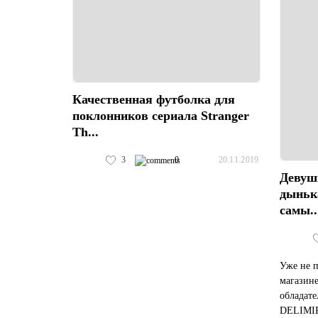
Качественная футболка для
поклонников сериала Stranger
Th...
3
0
20.11.2019
Девуш
дынька
самы..
Уже не п
магазине
обладат
DELIMIR