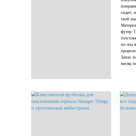
понрави
сидит, н
свой ны
Материа
футер. 
толстов
но она 
прорези
Запах х
месяц п
постира
Плюнула