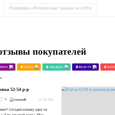
 отзывы покупателей
#
#
#
#
HION
STYLE
ОДЕЖДА
BEAUTY
ПЛА
ти
овка 52-54 р-р
6
0
01.06.2020
ивет! Сегодня покажу одну из
 с Али для моей мамы. Мне