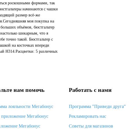
аться роскошными формами, так
бюстгальтеры начинаются с чашки
ходящий размер всё-же
я.Сегодняшняя моя покупка на
больших объёмов, бюстгальтер
 настолько шикарным, что я
ебе точно такой. Бюстгальтер с
ашкой на косточках впереди
ый H314.Расцветки: 5 различных
кРазмерный ряд: 32С- 42...
льте нам помочь
Работать с нами
мма лояльности Мегабонус
Программа "Приведи друга"
d приложение Мегабонус
Рекламировать нас
иложение Мегабонус
Советы для магазинов