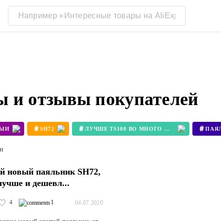
 и отзывы покупателей
#
#
#
ВЫЙ
SH72
ЛУЧШЕ TS100 ВО МНОГО РАЗ
ПАЯ
ти
й новый паяльник SH72,
лучше и дешевл...
4
1
04.07.2020