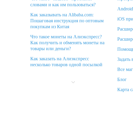
словами и как им пользоваться?
Androi
Как заказывать на Alibaba.com:
iOS пр
Пошаговая инструкция по оптовым
покупкам из Китая
Расшир
Что такое монеты на Алиэкспресс?
Расшир
Как получить и обменять монеты на
товары или деньги?
Помощ
Как заказать на Алиэкспресс
Задать 
несколько товаров одной посылкой
Все ма
Что значит статус «Заказ закрыт» на
Блог
Алиэкспресс и что делать?
Карта с
Что делать, если Алиэкспресс просит
ввести паспортные данные и ИНН
при покупке?
Как узнать, куда пришла посылка с
Алиэкспресс
Вы отменили заказ на Алиэкспресс,