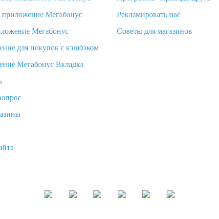
d приложение Мегабонус
Рекламировать нас
иложение Мегабонус
Советы для магазинов
ение для покупок с кэшбэком
ение Мегабонус Вкладка
ь
вопрос
газины
айта