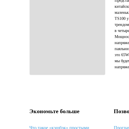
Предста
китайск
маленьк
TS100 у
трендом
в четыр
Мощност
напряже
паяльни
это 65W
мы буде
напряже
примерн
находит
Экономьте больше
Позво
Что такое «кэшбэк» простыми
Програ