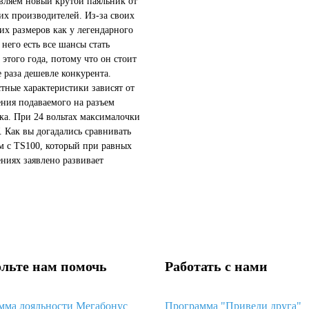
вляем новый крутой паяльник от
их производителей. Из-за своих
их размеров как у легендарного
 него есть все шансы стать
 этого года, потому что он стоит
е раза дешевле конкурента.
ные характеристики зависят от
ния подаваемого на разъем
ка. При 24 вольтах максималочки
. Как вы догадались сравнивать
м с TS100, который при равных
ниях заявлено развивает
о такую же мощность. Жало
ся в едином картридж...
льте нам помочь
Работать с нами
мма лояльности Мегабонус
Программа "Приведи друга"