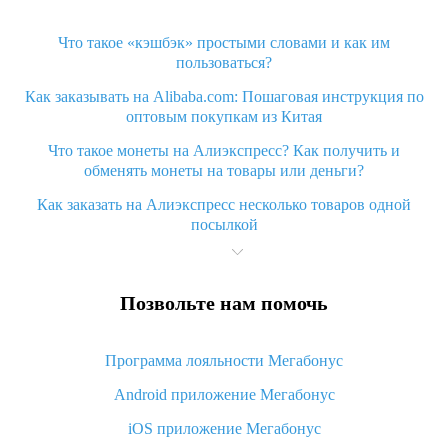
Что такое «кэшбэк» простыми словами и как им
пользоваться?
Как заказывать на Alibaba.com: Пошаговая инструкция по
оптовым покупкам из Китая
Что такое монеты на Алиэкспресс? Как получить и
обменять монеты на товары или деньги?
Как заказать на Алиэкспресс несколько товаров одной
посылкой
Что значит статус «Заказ закрыт» на Алиэкспресс и что
делать?
Позвольте нам помочь
Что делать, если Алиэкспресс просит ввести паспортные
данные и ИНН при покупке?
Программа лояльности Мегабонус
Как узнать, куда пришла посылка с Алиэкспресс
Android приложение Мегабонус
Вы отменили заказ на Алиэкспресс, когда вернут деньги?
iOS приложение Мегабонус
Что такое баллы на Алиэкспресс, как их получить и