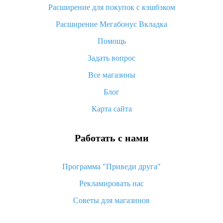
потратить
Расширение для покупок с кэшбэком
«AliExpress Standard Shipping»: что это за метод доставки и
Расширение Мегабонус Вкладка
как его отслеживать
Помощь
Как покупать оптом на Алиэкспресс
Задать вопрос
Что делать, если не пришел товар с Алиэкспресс
Все магазины
Как сделать кэшбэк на Алиэкспресс: простые способы
возврата денег
Блог
Карта сайта
Работать с нами
Программа "Приведи друга"
Рекламировать нас
Советы для магазинов