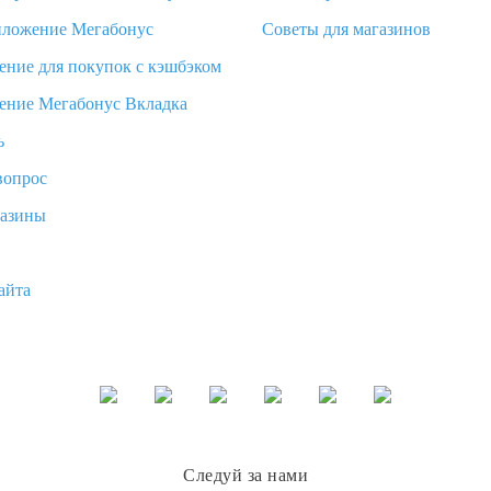
иложение Мегабонус
Советы для магазинов
ение для покупок с кэшбэком
ение Мегабонус Вкладка
ь
вопрос
газины
айта
Следуй за нами