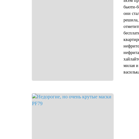
Всем пр
бьюти-б
они ста
решила,
отметит
бесплат
квартир
нефрито
нефрита
хайлайт
милая и
васильк
этот мн
клубнич