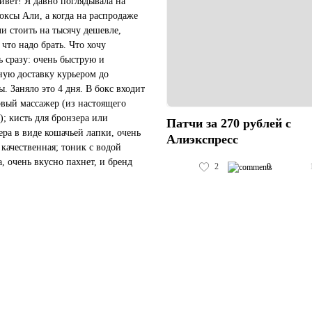
ивет! Я давно поглядывала на
оксы Али, а когда на распродаже
ли стоить на тысячу дешевле,
 что надо брать. Что хочу
ь сразу: очень быструю и
ную доставку курьером до
ы. Заняло это 4 дня. В бокс входит
вый массажер (из настоящего
); кисть для бронзера или
Патчи за 270 рублей с
ера в виде кошачьей лапки, очень
Алиэкспресс
 качественная; тоник с водой
а, очень вкусно пахнет, и бренд
2
0
е давно нравится; натуральный
ный скраб того же б...