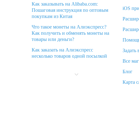
Как заказывать на Alibaba.com:
iOS пр
Пошаговая инструкция по оптовым
покупкам из Китая
Расшир
Что такое монеты на Алиэкспресс?
Расшир
Как получить и обменять монеты на
товары или деньги?
Помощ
Как заказать на Алиэкспресс
Задать 
несколько товаров одной посылкой
Все ма
Что значит статус «Заказ закрыт» на
Блог
Алиэкспресс и что делать?
Карта с
Что делать, если Алиэкспресс просит
ввести паспортные данные и ИНН
при покупке?
Как узнать, куда пришла посылка с
Алиэкспресс
Вы отменили заказ на Алиэкспресс,
когда вернут деньги?