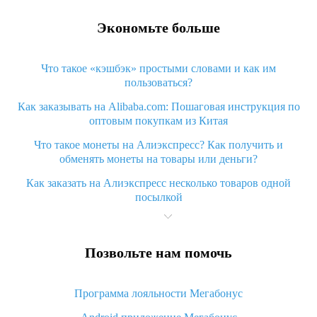
Экономьте больше
Что такое «кэшбэк» простыми словами и как им
пользоваться?
Как заказывать на Alibaba.com: Пошаговая инструкция по
оптовым покупкам из Китая
Что такое монеты на Алиэкспресс? Как получить и
обменять монеты на товары или деньги?
Как заказать на Алиэкспресс несколько товаров одной
посылкой
Что значит статус «Заказ закрыт» на Алиэкспресс и что
делать?
Позвольте нам помочь
Что делать, если Алиэкспресс просит ввести паспортные
данные и ИНН при покупке?
Программа лояльности Мегабонус
Как узнать, куда пришла посылка с Алиэкспресс