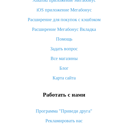
Android приложение Мегабонус
Вы отменили заказ на Алиэкспресс, когда вернут деньги?
iOS приложение Мегабонус
Что такое баллы на Алиэкспресс, как их получить и
потратить
Расширение для покупок с кэшбэком
«AliExpress Standard Shipping»: что это за метод доставки и
Расширение Мегабонус Вкладка
как его отслеживать
Помощь
Как покупать оптом на Алиэкспресс
Задать вопрос
Что делать, если не пришел товар с Алиэкспресс
Все магазины
Как сделать кэшбэк на Алиэкспресс: простые способы
возврата денег
Блог
Карта сайта
Работать с нами
Программа "Приведи друга"
Рекламировать нас