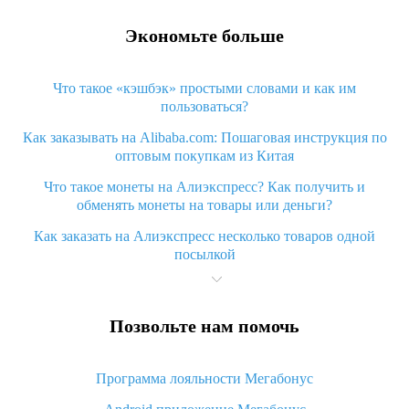
Экономьте больше
Что такое «кэшбэк» простыми словами и как им
пользоваться?
Как заказывать на Alibaba.com: Пошаговая инструкция по
оптовым покупкам из Китая
Что такое монеты на Алиэкспресс? Как получить и
обменять монеты на товары или деньги?
Как заказать на Алиэкспресс несколько товаров одной
посылкой
Что значит статус «Заказ закрыт» на Алиэкспресс и что
делать?
Позвольте нам помочь
Что делать, если Алиэкспресс просит ввести паспортные
данные и ИНН при покупке?
Программа лояльности Мегабонус
Как узнать, куда пришла посылка с Алиэкспресс