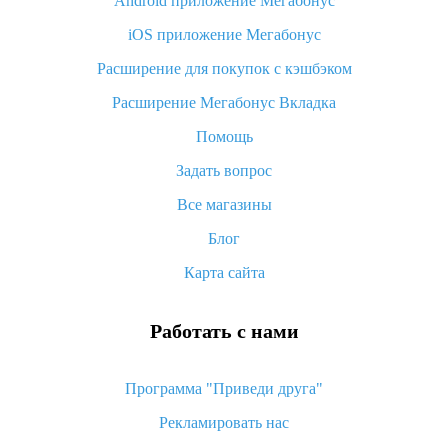
Android приложение Мегабонус
Вы отменили заказ на Алиэкспресс, когда вернут деньги?
iOS приложение Мегабонус
Что такое баллы на Алиэкспресс, как их получить и
потратить
Расширение для покупок с кэшбэком
«AliExpress Standard Shipping»: что это за метод доставки и
Расширение Мегабонус Вкладка
как его отслеживать
Помощь
Как покупать оптом на Алиэкспресс
Задать вопрос
Что делать, если не пришел товар с Алиэкспресс
Все магазины
Как сделать кэшбэк на Алиэкспресс: простые способы
возврата денег
Блог
Карта сайта
Работать с нами
Программа "Приведи друга"
Рекламировать нас