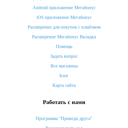
Android приложение Мегабонус
Вы отменили заказ на Алиэкспресс, когда вернут деньги?
iOS приложение Мегабонус
Что такое баллы на Алиэкспресс, как их получить и
потратить
Расширение для покупок с кэшбэком
«AliExpress Standard Shipping»: что это за метод доставки и
Расширение Мегабонус Вкладка
как его отслеживать
Помощь
Как покупать оптом на Алиэкспресс
Задать вопрос
Что делать, если не пришел товар с Алиэкспресс
Все магазины
Как сделать кэшбэк на Алиэкспресс: простые способы
возврата денег
Блог
Карта сайта
Работать с нами
Программа "Приведи друга"