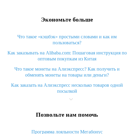
Экономьте больше
Что такое «кэшбэк» простыми словами и как им
пользоваться?
Как заказывать на Alibaba.com: Пошаговая инструкция по
оптовым покупкам из Китая
Что такое монеты на Алиэкспресс? Как получить и
обменять монеты на товары или деньги?
Как заказать на Алиэкспресс несколько товаров одной
посылкой
Что значит статус «Заказ закрыт» на Алиэкспресс и что
делать?
Позвольте нам помочь
Что делать, если Алиэкспресс просит ввести паспортные
данные и ИНН при покупке?
Программа лояльности Мегабонус
Как узнать, куда пришла посылка с Алиэкспресс