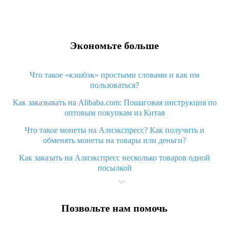
Экономьте больше
Что такое «кэшбэк» простыми словами и как им
пользоваться?
Как заказывать на Alibaba.com: Пошаговая инструкция по
оптовым покупкам из Китая
Что такое монеты на Алиэкспресс? Как получить и
обменять монеты на товары или деньги?
Как заказать на Алиэкспресс несколько товаров одной
посылкой
Что значит статус «Заказ закрыт» на Алиэкспресс и что
делать?
Позвольте нам помочь
Что делать, если Алиэкспресс просит ввести паспортные
данные и ИНН при покупке?