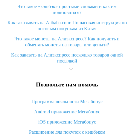
Что такое «кэшбэк» простыми словами и как им
пользоваться?
Как заказывать на Alibaba.com: Пошаговая инструкция по
оптовым покупкам из Китая
Что такое монеты на Алиэкспресс? Как получить и
обменять монеты на товары или деньги?
Как заказать на Алиэкспресс несколько товаров одной
посылкой
Что значит статус «Заказ закрыт» на Алиэкспресс и что
делать?
Позвольте нам помочь
Что делать, если Алиэкспресс просит ввести паспортные
данные и ИНН при покупке?
Программа лояльности Мегабонус
Как узнать, куда пришла посылка с Алиэкспресс
Android приложение Мегабонус
Вы отменили заказ на Алиэкспресс, когда вернут деньги?
iOS приложение Мегабонус
Что такое баллы на Алиэкспресс, как их получить и
потратить
Расширение для покупок с кэшбэком