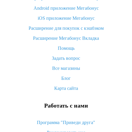
Android приложение Мегабонус
Вы отменили заказ на Алиэкспресс, когда вернут деньги?
iOS приложение Мегабонус
Что такое баллы на Алиэкспресс, как их получить и
потратить
Расширение для покупок с кэшбэком
«AliExpress Standard Shipping»: что это за метод доставки и
Расширение Мегабонус Вкладка
как его отслеживать
Помощь
Как покупать оптом на Алиэкспресс
Задать вопрос
Что делать, если не пришел товар с Алиэкспресс
Все магазины
Как сделать кэшбэк на Алиэкспресс: простые способы
возврата денег
Блог
Карта сайта
Работать с нами
Программа "Приведи друга"