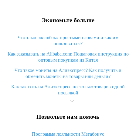
Экономьте больше
Что такое «кэшбэк» простыми словами и как им
пользоваться?
Как заказывать на Alibaba.com: Пошаговая инструкция по
оптовым покупкам из Китая
Что такое монеты на Алиэкспресс? Как получить и
обменять монеты на товары или деньги?
Как заказать на Алиэкспресс несколько товаров одной
посылкой
Что значит статус «Заказ закрыт» на Алиэкспресс и что
делать?
Позвольте нам помочь
Что делать, если Алиэкспресс просит ввести паспортные
данные и ИНН при покупке?
Программа лояльности Мегабонус
Как узнать, куда пришла посылка с Алиэкспресс