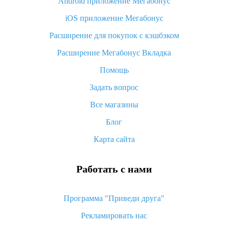
Android приложение Мегабонус
Вы отменили заказ на Алиэкспресс, когда вернут деньги?
iOS приложение Мегабонус
Что такое баллы на Алиэкспресс, как их получить и
потратить
Расширение для покупок с кэшбэком
«AliExpress Standard Shipping»: что это за метод доставки и
Расширение Мегабонус Вкладка
как его отслеживать
Помощь
Как покупать оптом на Алиэкспресс
Задать вопрос
Что делать, если не пришел товар с Алиэкспресс
Все магазины
Как сделать кэшбэк на Алиэкспресс: простые способы
возврата денег
Блог
Карта сайта
Работать с нами
Программа "Приведи друга"
Рекламировать нас