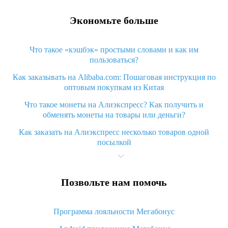
Экономьте больше
Что такое «кэшбэк» простыми словами и как им
пользоваться?
Как заказывать на Alibaba.com: Пошаговая инструкция по
оптовым покупкам из Китая
Что такое монеты на Алиэкспресс? Как получить и
обменять монеты на товары или деньги?
Как заказать на Алиэкспресс несколько товаров одной
посылкой
Что значит статус «Заказ закрыт» на Алиэкспресс и что
делать?
Позвольте нам помочь
Что делать, если Алиэкспресс просит ввести паспортные
данные и ИНН при покупке?
Программа лояльности Мегабонус
Как узнать, куда пришла посылка с Алиэкспресс