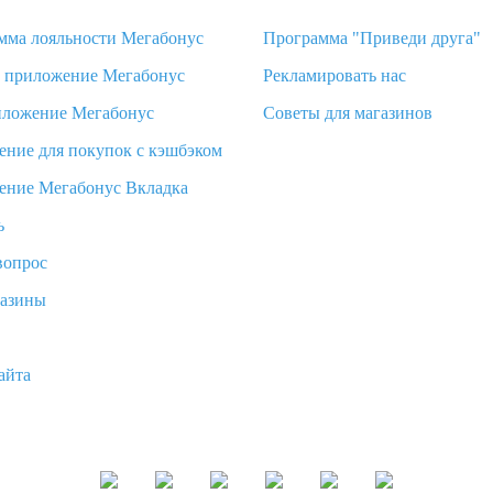
мма лояльности Мегабонус
Программа "Приведи друга"
d приложение Мегабонус
Рекламировать нас
иложение Мегабонус
Советы для магазинов
ение для покупок с кэшбэком
ение Мегабонус Вкладка
ь
вопрос
газины
айта