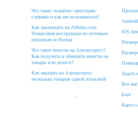
Что такое «кэшбэк» простыми
Програ
словами и как им пользоваться?
Androi
Как заказывать на Alibaba.com:
iOS пр
Пошаговая инструкция по оптовым
покупкам из Китая
Расшир
Что такое монеты на Алиэкспресс?
Расшир
Как получить и обменять монеты на
товары или деньги?
Помощ
Как заказать на Алиэкспресс
Задать 
несколько товаров одной посылкой
Все ма
Что значит статус «Заказ закрыт» на
Блог
Алиэкспресс и что делать?
Карта с
Что делать, если Алиэкспресс просит
ввести паспортные данные и ИНН
при покупке?
Как узнать, куда пришла посылка с
Алиэкспресс