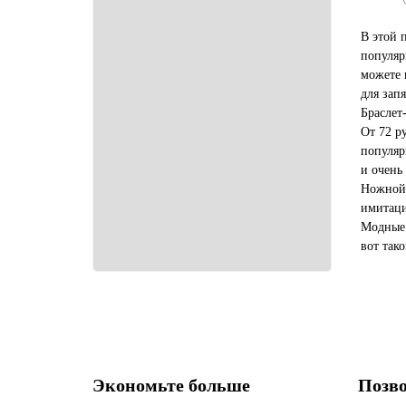
В этой 
популяр
можете 
для зап
Браслет
От 72 р
популяр
и очень
Ножной 
имитаци
Модные 
вот так
любой н
Надеюсь,
Экономьте больше
Позво