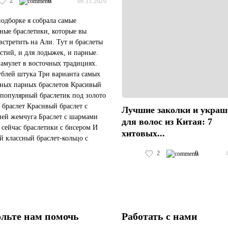
2
0
09.11.2020
подборке я собрала самые
ные браслетики, которые вы
встретить на Али. Тут и браслеты
ястий, и для лодыжек, и парные.
-амулет в восточных традициях.
ублей штука Три варианта самых
ных парных браслетов Красивый
 популярный браслетик под золото
браслет Красивый браслет с
Лучшие заколки и украш
ей жемчуга Браслет с шармами
для волос из Китая: 7
сейчас браслетики с бисером И
хитовых...
ой классный браслет-кольцо с
адписью, которую вы пожелаете
2
0
...
льте нам помочь
Работать с нами