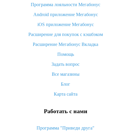
Программа лояльности Мегабонус
Как узнать, куда пришла посылка с Алиэкспресс
Android приложение Мегабонус
Вы отменили заказ на Алиэкспресс, когда вернут деньги?
iOS приложение Мегабонус
Что такое баллы на Алиэкспресс, как их получить и
потратить
Расширение для покупок с кэшбэком
«AliExpress Standard Shipping»: что это за метод доставки и
Расширение Мегабонус Вкладка
как его отслеживать
Помощь
Как покупать оптом на Алиэкспресс
Задать вопрос
Что делать, если не пришел товар с Алиэкспресс
Все магазины
Как сделать кэшбэк на Алиэкспресс: простые способы
возврата денег
Блог
Карта сайта
Работать с нами
Программа "Приведи друга"