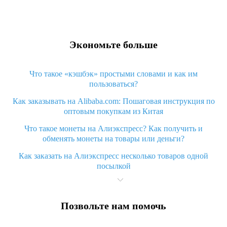
Экономьте больше
Что такое «кэшбэк» простыми словами и как им
пользоваться?
Как заказывать на Alibaba.com: Пошаговая инструкция по
оптовым покупкам из Китая
Что такое монеты на Алиэкспресс? Как получить и
обменять монеты на товары или деньги?
Как заказать на Алиэкспресс несколько товаров одной
посылкой
Что значит статус «Заказ закрыт» на Алиэкспресс и что
делать?
Позвольте нам помочь
Что делать, если Алиэкспресс просит ввести паспортные
данные и ИНН при покупке?