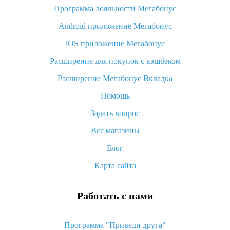
Программа лояльности Мегабонус
Как узнать, куда пришла посылка с Алиэкспресс
Android приложение Мегабонус
Вы отменили заказ на Алиэкспресс, когда вернут деньги?
iOS приложение Мегабонус
Что такое баллы на Алиэкспресс, как их получить и
потратить
Расширение для покупок с кэшбэком
«AliExpress Standard Shipping»: что это за метод доставки и
Расширение Мегабонус Вкладка
как его отслеживать
Помощь
Как покупать оптом на Алиэкспресс
Задать вопрос
Что делать, если не пришел товар с Алиэкспресс
Все магазины
Как сделать кэшбэк на Алиэкспресс: простые способы
возврата денег
Блог
Карта сайта
Работать с нами
Программа "Приведи друга"