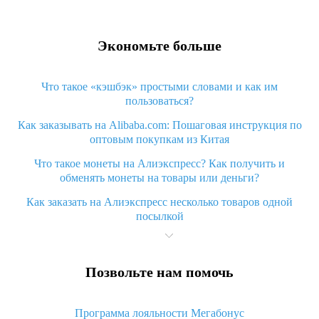
Экономьте больше
Что такое «кэшбэк» простыми словами и как им
пользоваться?
Как заказывать на Alibaba.com: Пошаговая инструкция по
оптовым покупкам из Китая
Что такое монеты на Алиэкспресс? Как получить и
обменять монеты на товары или деньги?
Как заказать на Алиэкспресс несколько товаров одной
посылкой
Что значит статус «Заказ закрыт» на Алиэкспресс и что
делать?
Позвольте нам помочь
Что делать, если Алиэкспресс просит ввести паспортные
данные и ИНН при покупке?
Программа лояльности Мегабонус
Как узнать, куда пришла посылка с Алиэкспресс