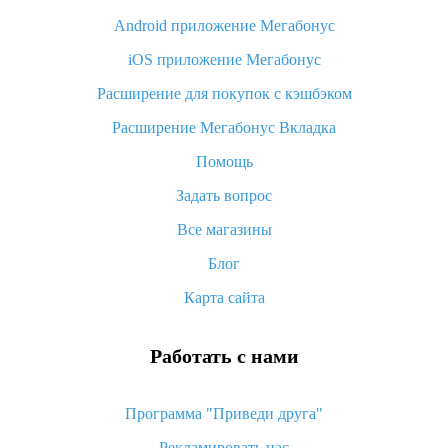
Android приложение Мегабонус
Вы отменили заказ на Алиэкспресс, когда вернут деньги?
iOS приложение Мегабонус
Что такое баллы на Алиэкспресс, как их получить и
потратить
Расширение для покупок с кэшбэком
«AliExpress Standard Shipping»: что это за метод доставки и
Расширение Мегабонус Вкладка
как его отслеживать
Помощь
Как покупать оптом на Алиэкспресс
Задать вопрос
Что делать, если не пришел товар с Алиэкспресс
Все магазины
Как сделать кэшбэк на Алиэкспресс: простые способы
возврата денег
Блог
Карта сайта
Работать с нами
Программа "Приведи друга"
Рекламировать нас